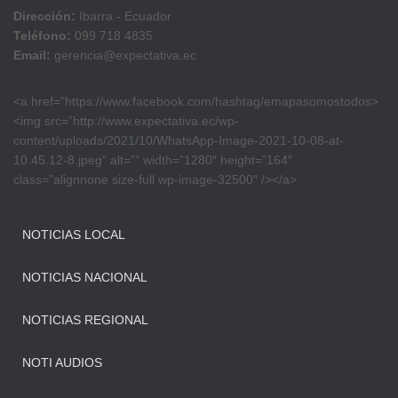
Dirección:
Ibarra - Ecuador
Teléfono:
099 718 4835
Email:
gerencia@expectativa.ec
<a href=”https://www.facebook.com/hashtag/emapasomostodos>
<img src=”http://www.expectativa.ec/wp-
content/uploads/2021/10/WhatsApp-Image-2021-10-08-at-
10.45.12-8.jpeg” alt=”” width=”1280″ height=”164″
class=”alignnone size-full wp-image-32500″ /></a>
NOTICIAS LOCAL
NOTICIAS NACIONAL
NOTICIAS REGIONAL
NOTI AUDIOS