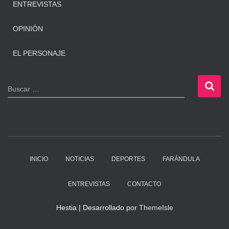
ENTREVISTAS
OPINIÓN
EL PERSONAJE
B
Buscar …
u
s
c
a
r
:
INICIO
NOTICIAS
DEPORTES
FARÁNDULA
ENTREVISTAS
CONTACTO
Hestia | Desarrollado por
ThemeIsle