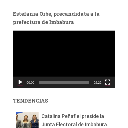
Estefanía Orbe, precandidata a la
prefectura de Imbabura
R
e
p
r
o
d
u
c
00:00
02:22
t
o
r
TENDENCIAS
d
e
v
Catalina Peñafiel preside la
í
Junta Electoral de Imbabura.
d