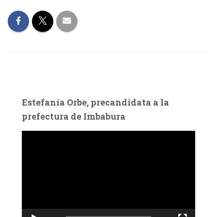
Estefanía Orbe, precandidata a la
prefectura de Imbabura
R
e
p
r
o
d
u
c