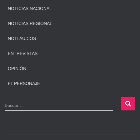
NOTICIAS NACIONAL
NOTICIAS REGIONAL
NOTI AUDIOS
ENTREVISTAS
OPINIÓN
EL PERSONAJE
B
Buscar …
u
s
c
a
r