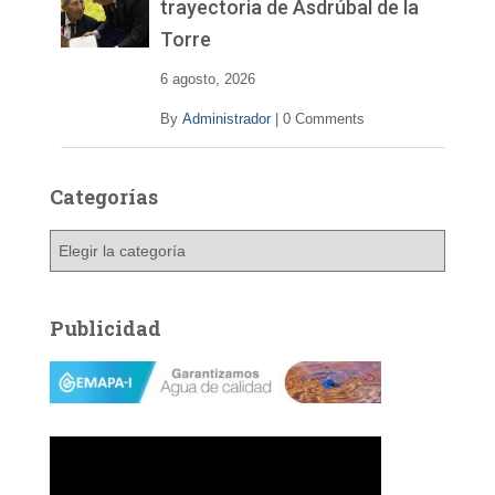
trayectoria de Asdrúbal de la
Torre
6 agosto, 2026
By
Administrador
|
0 Comments
Categorías
C
a
t
e
Publicidad
g
o
r
í
a
s