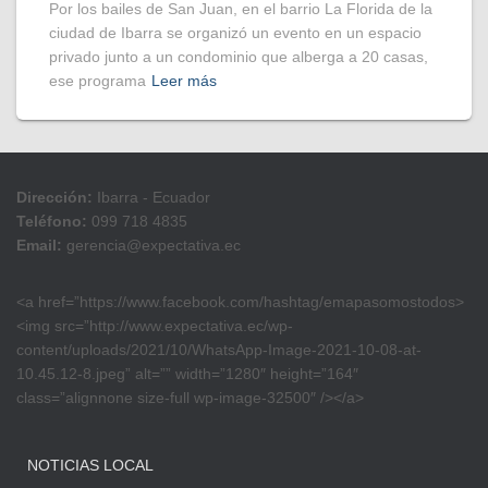
Por los bailes de San Juan, en el barrio La Florida de la
ciudad de Ibarra se organizó un evento en un espacio
privado junto a un condominio que alberga a 20 casas,
ese programa
Leer más
Dirección:
Ibarra - Ecuador
Teléfono:
099 718 4835
Email:
gerencia@expectativa.ec
<a href=”https://www.facebook.com/hashtag/emapasomostodos>
<img src=”http://www.expectativa.ec/wp-
content/uploads/2021/10/WhatsApp-Image-2021-10-08-at-
10.45.12-8.jpeg” alt=”” width=”1280″ height=”164″
class=”alignnone size-full wp-image-32500″ /></a>
NOTICIAS LOCAL