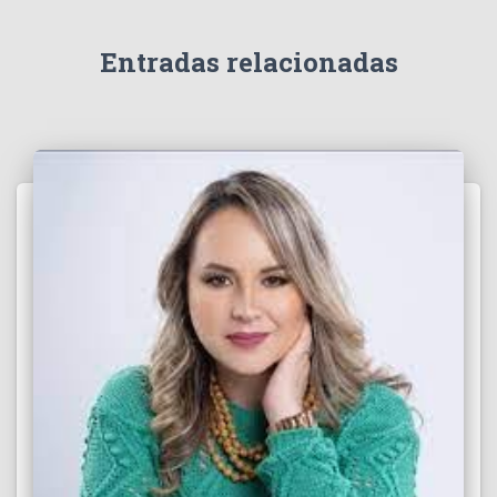
í
d
e
Entradas relacionadas
o