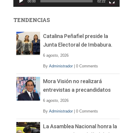
00:00
02:22
t
o
r
TENDENCIAS
d
e
v
Catalina Peñafiel preside la
í
Junta Electoral de Imbabura.
d
e
6 agosto, 2026
o
By
Administrador
|
0 Comments
Mora Visión no realizará
entrevistas a precandidatos
6 agosto, 2026
By
Administrador
|
0 Comments
La Asamblea Nacional honra la