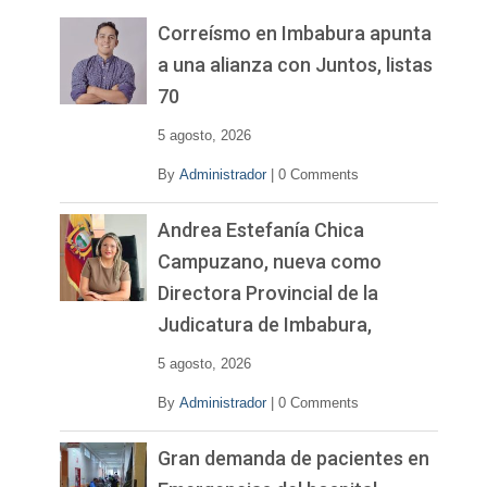
e
v
Correísmo en Imbabura apunta
í
a una alianza con Juntos, listas
d
70
e
o
5 agosto, 2026
By
Administrador
|
0 Comments
Andrea Estefanía Chica
Campuzano, nueva como
Directora Provincial de la
Judicatura de Imbabura,
5 agosto, 2026
By
Administrador
|
0 Comments
Gran demanda de pacientes en