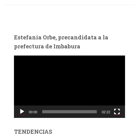
Estefanía Orbe, precandidata a la
prefectura de Imbabura
R
e
p
r
o
d
u
c
00:00
02:22
t
o
r
TENDENCIAS
d