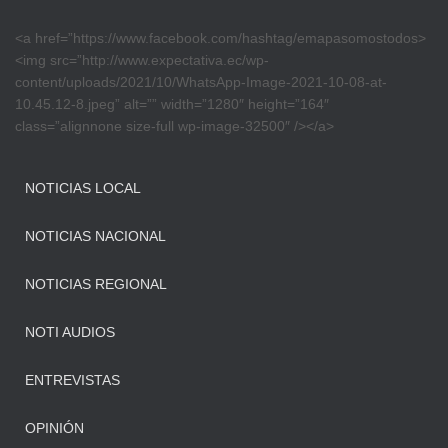
<a href=”https://www.facebook.com/hashtag/emapasomostodos>
<img src=”http://www.expectativa.ec/wp-
content/uploads/2021/10/WhatsApp-Image-2021-10-08-at-
10.45.12-8.jpeg” alt=”” width=”1280″ height=”164″
class=”alignnone size-full wp-image-32500″ /></a>
NOTICIAS LOCAL
NOTICIAS NACIONAL
NOTICIAS REGIONAL
NOTI AUDIOS
ENTREVISTAS
OPINIÓN