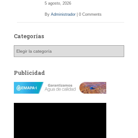
5 agosto, 2026
By
Administrador
|
0 Comments
Categorías
C
a
t
e
Publicidad
g
o
r
í
a
s