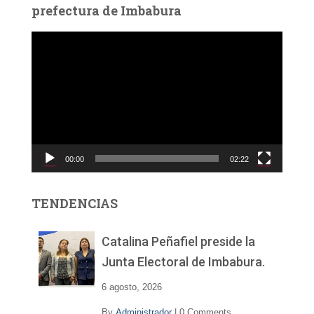
prefectura de Imbabura
R
e
p
r
o
d
u
c
00:00
02:22
t
o
r
TENDENCIAS
d
e
v
Catalina Peñafiel preside la
í
Junta Electoral de Imbabura.
d
e
6 agosto, 2026
o
By
Administrador
|
0 Comments