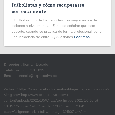
futbolistas y cómo recuperarse
correctamente
El fútbol es uno de los deportes con mayor índice de
lesiones a nivel mundial. Estudios señalan que este
deporte, cuando se practica de forma profesional, tiene
una incidencia de entre 6 y 8 lesiones
Leer más
Dirección:
Ibarra - Ecuador
Teléfono:
099 718 4835
Email:
gerencia@expectativa.ec
<a href=”https://www.facebook.com/hashtag/emapasomostodos>
<img src=”http://www.expectativa.ec/wp-
content/uploads/2021/10/WhatsApp-Image-2021-10-08-at-
10.45.12-8.jpeg” alt=”” width=”1280″ height=”164″
class=”alignnone size-full wp-image-32500″ /></a>