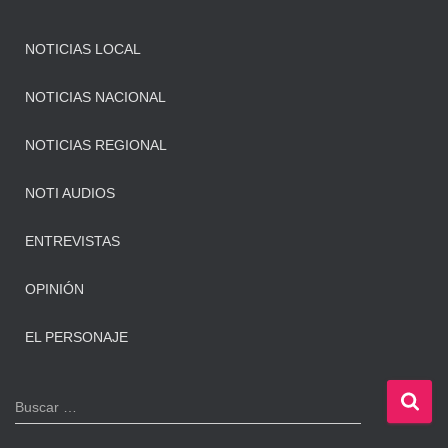
NOTICIAS LOCAL
NOTICIAS NACIONAL
NOTICIAS REGIONAL
NOTI AUDIOS
ENTREVISTAS
OPINIÓN
EL PERSONAJE
B
Buscar …
u
s