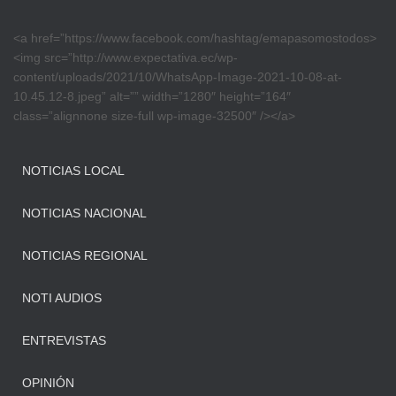
<a href=”https://www.facebook.com/hashtag/emapasomostodos>
<img src=”http://www.expectativa.ec/wp-
content/uploads/2021/10/WhatsApp-Image-2021-10-08-at-
10.45.12-8.jpeg” alt=”” width=”1280″ height=”164″
class=”alignnone size-full wp-image-32500″ /></a>
NOTICIAS LOCAL
NOTICIAS NACIONAL
NOTICIAS REGIONAL
NOTI AUDIOS
ENTREVISTAS
OPINIÓN