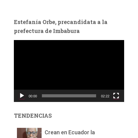
Estefanía Orbe, precandidata a la
prefectura de Imbabura
R
e
p
r
o
d
u
c
00:00
02:22
t
o
r
TENDENCIAS
d
e
v
Crean en Ecuador la