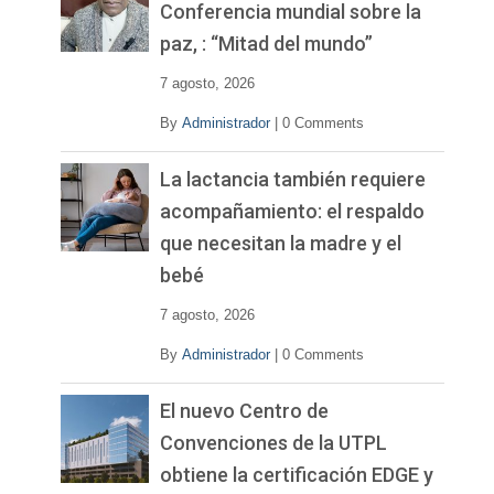
í
Conferencia mundial sobre la
d
paz, : “Mitad del mundo”
e
o
7 agosto, 2026
By
Administrador
|
0 Comments
La lactancia también requiere
acompañamiento: el respaldo
que necesitan la madre y el
bebé
7 agosto, 2026
By
Administrador
|
0 Comments
El nuevo Centro de
Convenciones de la UTPL
obtiene la certificación EDGE y