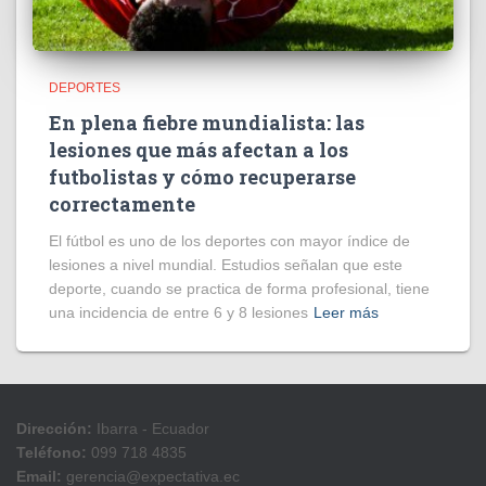
DEPORTES
En plena fiebre mundialista: las
lesiones que más afectan a los
futbolistas y cómo recuperarse
correctamente
El fútbol es uno de los deportes con mayor índice de
lesiones a nivel mundial. Estudios señalan que este
deporte, cuando se practica de forma profesional, tiene
una incidencia de entre 6 y 8 lesiones
Leer más
Dirección:
Ibarra - Ecuador
Teléfono:
099 718 4835
Email:
gerencia@expectativa.ec