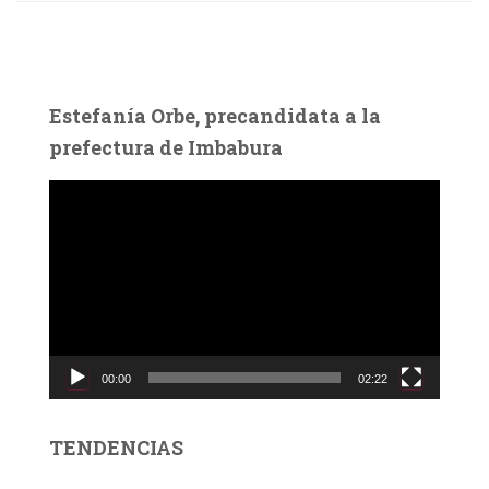
Estefanía Orbe, precandidata a la
prefectura de Imbabura
R
e
p
r
o
d
u
c
00:00
02:22
t
o
r
TENDENCIAS
d
e