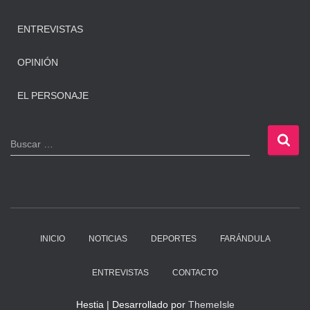
ENTREVISTAS
OPINIÓN
EL PERSONAJE
B
Buscar …
u
s
c
a
r
:
INICIO
NOTICIAS
DEPORTES
FARÁNDULA
ENTREVISTAS
CONTACTO
Hestia | Desarrollado por
ThemeIsle