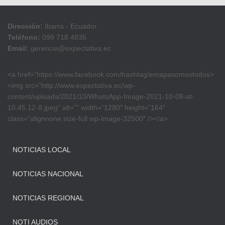
Dirección:
Ibarra - Ecuador
Teléfono:
099 718 4835
Email:
gerencia@expectativa.ec
<a href=”https://www.facebook.com/hashtag/emapasomostodos>
<img src=”http://www.expectativa.ec/wp-
content/uploads/2021/10/WhatsApp-Image-2021-10-08-at-
10.45.12-8.jpeg” alt=”” width=”1280″ height=”164″
class=”alignnone size-full wp-image-32500″ /></a>
NOTICIAS LOCAL
NOTICIAS NACIONAL
NOTICIAS REGIONAL
NOTI AUDIOS