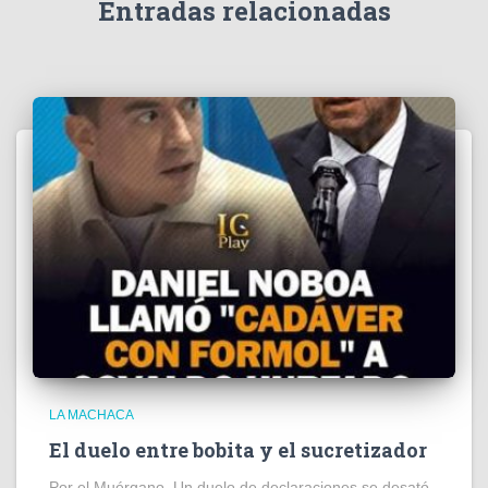
e
Entradas relacionadas
o
LA MACHACA
El duelo entre bobita y el sucretizador
Por el Muérgano. Un duelo de declaraciones se desató