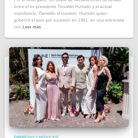
entre el ex presidente Tiovaldo Hurtado y el actual
mandatario, Danielito el travieso. Hurtado quien
gobernó el país por sucesión en 1981, en una entrevista
con
Leer más
EMPRESAS Y NEGOCIOS