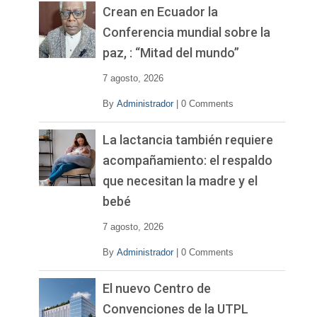
v
Crean en Ecuador la
í
Conferencia mundial sobre la
d
paz, : “Mitad del mundo”
e
o
7 agosto, 2026
By
Administrador
|
0 Comments
La lactancia también requiere
acompañamiento: el respaldo
que necesitan la madre y el
bebé
7 agosto, 2026
By
Administrador
|
0 Comments
El nuevo Centro de
Convenciones de la UTPL