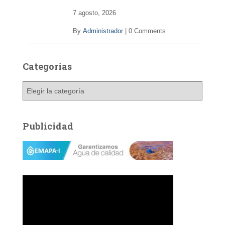
7 agosto, 2026
By
Administrador
|
0 Comments
Categorías
C
a
t
e
Publicidad
g
o
r
í
a
s