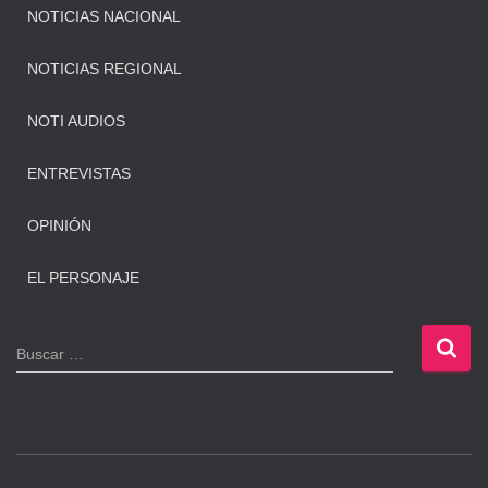
NOTICIAS NACIONAL
NOTICIAS REGIONAL
NOTI AUDIOS
ENTREVISTAS
OPINIÓN
EL PERSONAJE
B
Buscar …
u
s
c
a
r