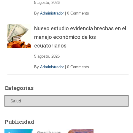
5 agosto, 2026
By
Administrador
|
0 Comments
Nuevo estudio evidencia brechas en el
manejo económico de los
ecuatorianos
5 agosto, 2026
By
Administrador
|
0 Comments
Categorías
C
a
t
e
Publicidad
g
o