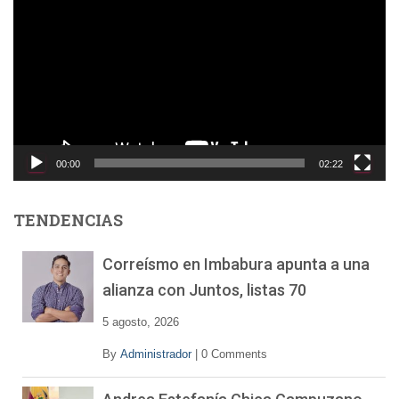
p
r
o
d
u
c
t
o
00:00
02:22
r
d
e
TENDENCIAS
v
í
Correísmo en Imbabura apunta a una
d
alianza con Juntos, listas 70
e
o
5 agosto, 2026
By
Administrador
|
0 Comments