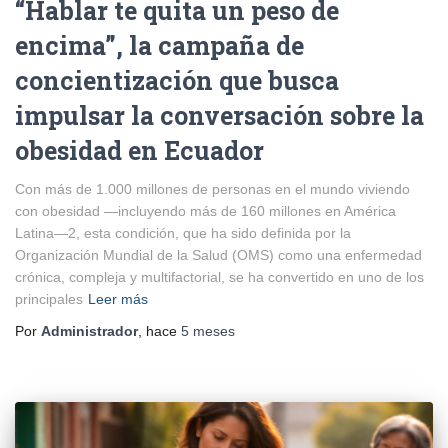
“Hablar te quita un peso de
encima”, la campaña de
concientización que busca
impulsar la conversación sobre la
obesidad en Ecuador
Con más de 1.000 millones de personas en el mundo viviendo
con obesidad —incluyendo más de 160 millones en América
Latina—2, esta condición, que ha sido definida por la
Organización Mundial de la Salud (OMS) como una enfermedad
crónica, compleja y multifactorial, se ha convertido en uno de los
principales
Leer más
Por
Administrador
, hace
5 meses