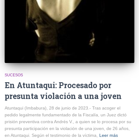
SUCESOS
En Atuntaqui: Procesado por
presunta violación a una joven
Atuntaqui (Imbabura), 28 de junio de 2023.- Tras acoger el
pedido legalmente fundamentado de la Fiscalía, un Juez dictó
prisión preventiva contra Andrés V., a quien se lo procesa por su
presunta participación en la violación de una joven, de 26 años,
en Atuntaqui. Según el testimonio de la víctima,
Leer más