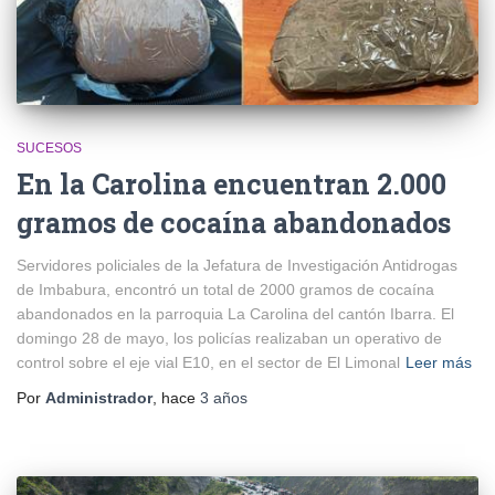
SUCESOS
En la Carolina encuentran 2.000
gramos de cocaína abandonados
Servidores policiales de la Jefatura de Investigación Antidrogas
de Imbabura, encontró un total de 2000 gramos de cocaína
abandonados en la parroquia La Carolina del cantón Ibarra. El
domingo 28 de mayo, los policías realizaban un operativo de
control sobre el eje vial E10, en el sector de El Limonal
Leer más
Por
Administrador
, hace
3 años