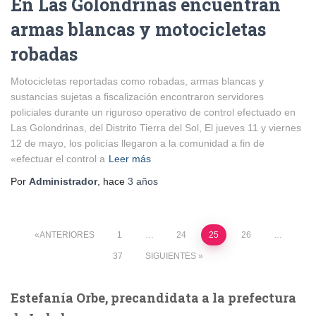
En Las Golondrinas encuentran
armas blancas y motocicletas
robadas
Motocicletas reportadas como robadas, armas blancas y
sustancias sujetas a fiscalización encontraron servidores
policiales durante un riguroso operativo de control efectuado en
Las Golondrinas, del Distrito Tierra del Sol, El jueves 11 y viernes
12 de mayo, los policías llegaron a la comunidad a fin de
«efectuar el control a
Leer más
Por
Administrador
, hace
3 años
Paginación
ANTERIORES
1
…
24
25
26
…
37
SIGUIENTES
de
Estefanía Orbe, precandidata a la prefectura
entradas