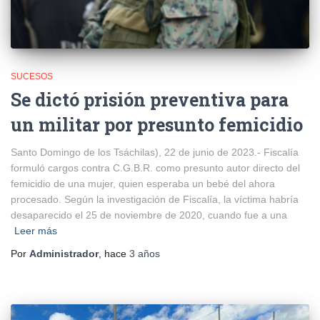
SUCESOS
Se dictó prisión preventiva para
un militar por presunto femicidio
Santo Domingo de los Tsáchilas), 22 de junio de 2023.- Fiscalía
formuló cargos contra C.G.B.R. como presunto autor directo del
femicidio de una mujer, quien esperaba un bebé del ahora
procesado. Según la investigación de Fiscalía, la víctima habría
desaparecido el 25 de noviembre de 2020, cuando fue a una
Leer más
Por
Administrador
, hace
3 años