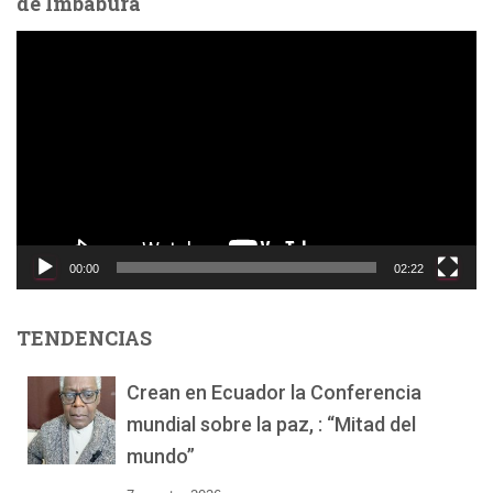
de Imbabura
R
e
p
r
o
d
u
c
t
o
00:00
02:22
r
d
e
TENDENCIAS
v
í
Crean en Ecuador la Conferencia
d
mundial sobre la paz, : “Mitad del
e
o
mundo”