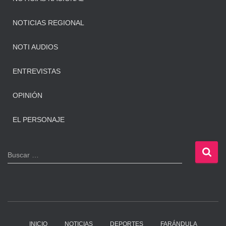
NOTICIAS REGIONAL
NOTI AUDIOS
ENTREVISTAS
OPINIÓN
EL PERSONAJE
B
Buscar …
u
s
c
a
r
:
INICIO
NOTICIAS
DEPORTES
FARÁNDULA