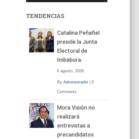
u
c
t
TENDENCIAS
o
r
Catalina Peñafiel
d
preside la Junta
e
v
Electoral de
í
Imbabura.
d
e
6 agosto, 2026
o
By
Administrador
|
0
Comments
Mora Visión no
realizará
entrevistas a
precandidatos