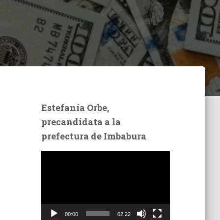
Estefanía Orbe,
precandidata a la
prefectura de Imbabura
R
e
p
r
o
d
00:00
02:22