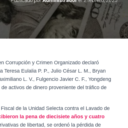
Publicado por
Administrador
el
2 febrero, 2025
 en Corrupción y Crimen Organizado declaró
a Teresa Eulalia P. P., Julio César L. M., Bryan
aximiliano L. V., Fulgencio Javier C. F., Yongdeng
 de activos de dinero proveniente del tráfico de
Fiscal de la Unidad Selecta contra el Lavado de
cibieron la pena de diecisiete años y cuatro
vativas de libertad, se ordenó la pérdida de