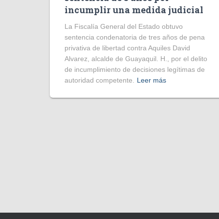
incumplir una medida judicial
La Fiscalía General del Estado obtuvo
sentencia condenatoria de tres años de pena
privativa de libertad contra Aquiles David
Alvarez, alcalde de Guayaquil. H., por el delito
de incumplimiento de decisiones legítimas de
autoridad competente.
Leer más