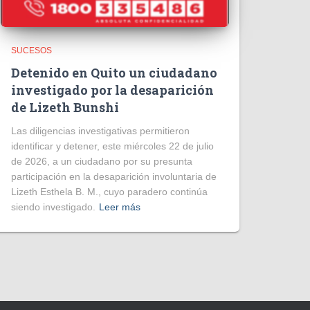
SUCESOS
Detenido en Quito un ciudadano
investigado por la desaparición
de Lizeth Bunshi
Las diligencias investigativas permitieron
identificar y detener, este miércoles 22 de julio
de 2026, a un ciudadano por su presunta
participación en la desaparición involuntaria de
Lizeth Esthela B. M., cuyo paradero continúa
siendo investigado.
Leer más