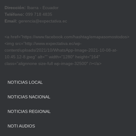
Dirección:
Ibarra - Ecuador
Teléfono:
099 718 4835
Email:
gerencia@expectativa.ec
<a href=”https://www.facebook.com/hashtag/emapasomostodos>
<img src=”http://www.expectativa.ec/wp-
content/uploads/2021/10/WhatsApp-Image-2021-10-08-at-
10.45.12-8.jpeg” alt=”” width=”1280″ height=”164″
class=”alignnone size-full wp-image-32500″ /></a>
NOTICIAS LOCAL
NOTICIAS NACIONAL
NOTICIAS REGIONAL
NOTI AUDIOS