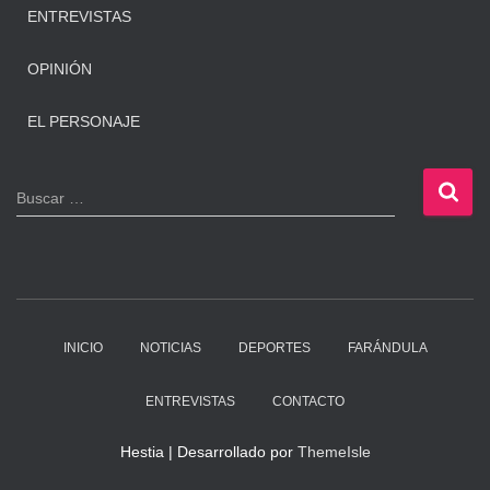
ENTREVISTAS
OPINIÓN
EL PERSONAJE
B
Buscar …
u
s
c
a
r
:
INICIO
NOTICIAS
DEPORTES
FARÁNDULA
ENTREVISTAS
CONTACTO
Hestia | Desarrollado por
ThemeIsle