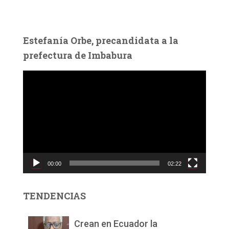
Estefanía Orbe, precandidata a la
prefectura de Imbabura
R
e
p
r
o
d
u
c
00:00
02:22
t
o
r
TENDENCIAS
d
e
v
Crean en Ecuador la