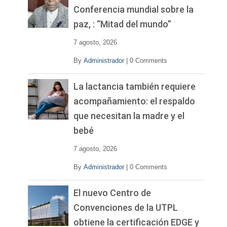
í
Conferencia mundial sobre la
d
paz, : “Mitad del mundo”
e
o
7 agosto, 2026
By
Administrador
|
0 Comments
La lactancia también requiere
acompañamiento: el respaldo
que necesitan la madre y el
bebé
7 agosto, 2026
By
Administrador
|
0 Comments
El nuevo Centro de
Convenciones de la UTPL
obtiene la certificación EDGE y