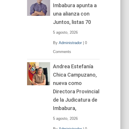
Imbabura apunta a
e
v
una alianza con
í
Juntos, listas 70
d
e
5 agosto, 2026
o
By
Administrador
|
0
Comments
Andrea Estefanía
Chica Campuzano,
nueva como
Directora Provincial
de la Judicatura de
Imbabura,
5 agosto, 2026
By
Administrador
|
0