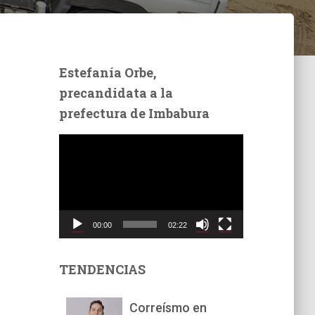
Estefanía Orbe,
precandidata a la
prefectura de Imbabura
R
e
p
r
o
d
00:00
02:22
u
c
t
TENDENCIAS
o
r
Correísmo en
d