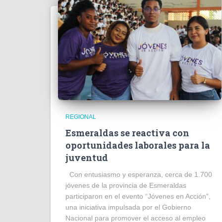
REGIONAL
Esmeraldas se reactiva con
oportunidades laborales para la
juventud
Con entusiasmo y esperanza, cerca de 1.700
jóvenes de la provincia de Esmeraldas
participaron en el evento “Jóvenes en Acción”,
una iniciativa impulsada por el Gobierno
Nacional para promover el acceso al empleo