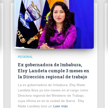
REGIONAL
Ex gobernadora de Imbabura,
Elsy Landeta cumple 3 meses en
la Dirección regional de trabajo
La ex gobernadora de Imbabura, Elsy Maite
Landeta lleva ya tres meses en el cargo como
Directora regional del Ministerio de Trabajo,
cuya oficina es en la ciudad de Ibarra. Elsy
Maite Landeta tuvo un
Leer más