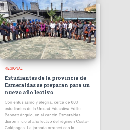
REGIONAL
Estudiantes de la provincia de
Esmeraldas se preparan para un
nuevo año lectivo
Con entusiasmo y alegría, cerca de 800
estudiantes de la Unidad Educativa Edilfo
Bennett Angulo, en el cantón Esmeraldas,
dieron inicio al año lectivo del régimen Costa–
Galápagos. La jornada arrancó con la