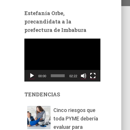
Estefanía Orbe,
precandidata a la
prefectura de Imbabura
R
e
p
r
o
d
00:00
02:22
u
c
t
TENDENCIAS
o
r
Cinco riesgos que
d
toda PYME debería
e
v
evaluar para