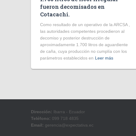
fueron decomisados en
Cotacachi.
Como resultado de un operativo de la ARCSA ,
las autoridades competentes procedieron al
decomiso y posterior destrucción de
aproximadamente 1.700 litros de aguardiente
de caña, cuya producción no cumplía con los
parámetros establecidos en
Leer más
Dirección:
Ibarra - Ecuador
Teléfono:
099 718 4835
Email:
gerencia@expectativa.ec