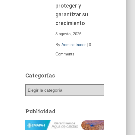
í
proteger y
d
garantizar su
e
o
crecimiento
8 agosto, 2026
By
Administrador
|
0
Comments
Categorías
C
a
t
e
Publicidad
g
o
r
í