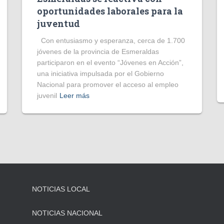
oportunidades laborales para la
juventud
Con entusiasmo y esperanza, cerca de 1.700
jóvenes de la provincia de Esmeraldas
participaron en el evento “Jóvenes en Acción”,
una iniciativa impulsada por el Gobierno
Nacional para promover el acceso al empleo
juvenil
Leer más
NOTICIAS LOCAL
NOTICIAS NACIONAL