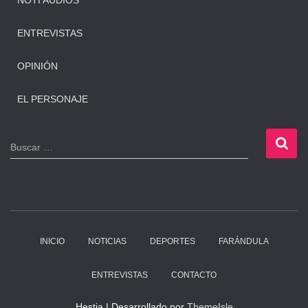
NOTI AUDIOS
ENTREVISTAS
OPINIÓN
EL PERSONAJE
B
Buscar …
u
s
c
a
r
:
INICIO
NOTICIAS
DEPORTES
FARÁNDULA
ENTREVISTAS
CONTACTO
Hestia | Desarrollado por
ThemeIsle