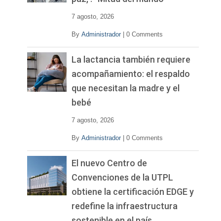
e
o
7 agosto, 2026
By
Administrador
|
0 Comments
La lactancia también requiere
acompañamiento: el respaldo
que necesitan la madre y el
bebé
7 agosto, 2026
By
Administrador
|
0 Comments
El nuevo Centro de
Convenciones de la UTPL
obtiene la certificación EDGE y
redefine la infraestructura
sostenible en el país