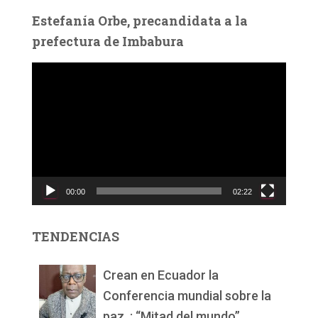
Estefanía Orbe, precandidata a la
prefectura de Imbabura
R
e
p
r
o
d
u
c
00:00
02:22
t
o
r
TENDENCIAS
d
e
v
Crean en Ecuador la
í
Conferencia mundial sobre la
d
paz, : “Mitad del mundo”