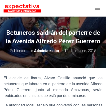
CAMB
Betuneros saldrán del parterre de
la Avenida Alfredo Pérez Guerrero
Publicado por
Administrador
el
19 diciembre, 2015
El alcalde de Ibarra, Álvaro Castillo anunció que los
betuneros que laboran en el parterre de la avenida Alfredo
Pérez Guerrero, junto al mercado Amazonas, serán
reubicados en un sitio que está por determinarse.
La autoridad local, señaló que conversó con las personas