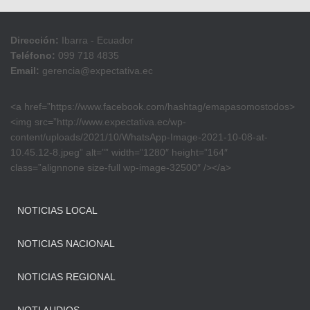
Dirección:
Ibarra - Ecuador
Teléfono:
099 718 4835
Email:
gerencia@expectativa.ec
<a href=”https://www.facebook.com/hashtag/emapasomostodos>
<img src=”http://www.expectativa.ec/wp-
content/uploads/2021/10/WhatsApp-Image-2021-10-08-at-
10.45.12-8.jpeg” alt=”” width=”1280″ height=”164″
class=”alignnone size-full wp-image-32500″ /></a>
NOTICIAS LOCAL
NOTICIAS NACIONAL
NOTICIAS REGIONAL