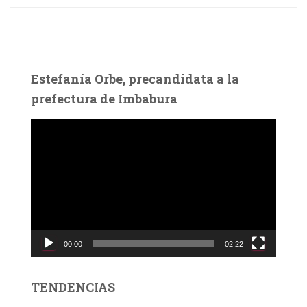
Estefanía Orbe, precandidata a la
prefectura de Imbabura
R
e
p
r
o
d
u
c
00:00
02:22
t
o
r
TENDENCIAS
d