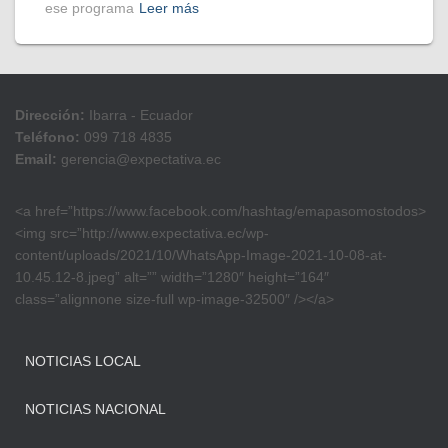
ese programa
Leer más
Dirección:
Ibarra - Ecuador
Teléfono:
099 718 4835
Email:
gerencia@expectativa.ec
<a href=”https://www.facebook.com/hashtag/emapasomostodos>
<img src=”http://www.expectativa.ec/wp-
content/uploads/2021/10/WhatsApp-Image-2021-10-08-at-
10.45.12-8.jpeg” alt=”” width=”1280″ height=”164″
class=”alignnone size-full wp-image-32500″ /></a>
NOTICIAS LOCAL
NOTICIAS NACIONAL