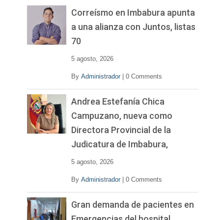
e
v
Correísmo en Imbabura apunta
í
a una alianza con Juntos, listas
d
70
e
o
5 agosto, 2026
By
Administrador
|
0 Comments
Andrea Estefanía Chica
Campuzano, nueva como
Directora Provincial de la
Judicatura de Imbabura,
5 agosto, 2026
By
Administrador
|
0 Comments
Gran demanda de pacientes en
Emergencias del hospital