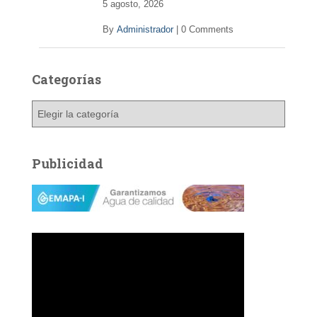
5 agosto, 2026
By
Administrador
|
0 Comments
Categorías
C
a
t
e
Publicidad
g
o
r
í
a
s