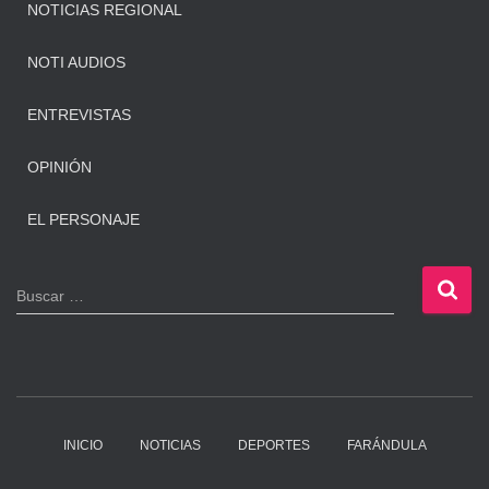
NOTICIAS REGIONAL
NOTI AUDIOS
ENTREVISTAS
OPINIÓN
EL PERSONAJE
B
Buscar …
u
s
c
a
r
:
INICIO
NOTICIAS
DEPORTES
FARÁNDULA