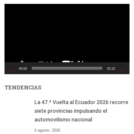
R
e
p
r
o
d
u
c
t
o
00:00
02:22
r
d
e
TENDENCIAS
v
í
La 47.ª Vuelta al Ecuador 2026 recorre
d
siete provincias impulsando el
e
o
automovilismo nacional
4 agosto, 2026