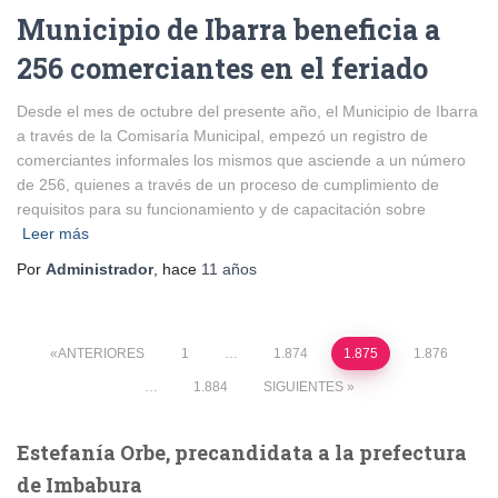
Municipio de Ibarra beneficia a
256 comerciantes en el feriado
Desde el mes de octubre del presente año, el Municipio de Ibarra
a través de la Comisaría Municipal, empezó un registro de
comerciantes informales los mismos que asciende a un número
de 256, quienes a través de un proceso de cumplimiento de
requisitos para su funcionamiento y de capacitación sobre
Leer más
Por
Administrador
, hace
11 años
Paginación
ANTERIORES
1
…
1.874
1.875
1.876
…
1.884
SIGUIENTES
de
Estefanía Orbe, precandidata a la prefectura
entradas
de Imbabura