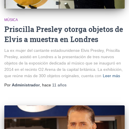
MÚSICA
Priscilla Presley otorga objetos de
Elvis a muestra en Londres
La ex mujer del cantante estadounidense Elvis Presley, Priscilla
Presley, asistió en Londres a la presentación de tres nuevos
objetos de la exposición dedicada al músico que se inauguró en
2014 en el recinto O2 Arena de la capital británica. La exhibición,
que reúne más de 300 objetos originales, cuenta con
Leer más
Por
Administrador
, hace
11 años