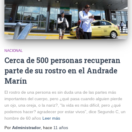
NACIONAL
Cerca de 500 personas recuperan
parte de su rostro en el Andrade
Marín
El rostro de una persona es sin duda una de las partes más
importantes del cuerpo, pero ¿qué pasa cuando alguien pierde
un ojo, una oreja, o la nariz?, “la vida es más difícil, pero ¿qué
podemos hacer? agradecer por estar vivos”, dice Segundo C, un
hombre de 60 años
Leer más
Por
Administrador
, hace
11 años