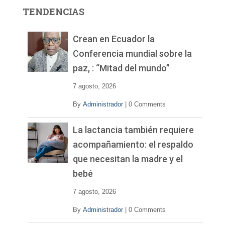
r
TENDENCIAS
d
e
v
Crean en Ecuador la
í
Conferencia mundial sobre la
d
paz, : “Mitad del mundo”
e
o
7 agosto, 2026
By
Administrador
|
0 Comments
La lactancia también requiere
acompañamiento: el respaldo
que necesitan la madre y el
bebé
7 agosto, 2026
By
Administrador
|
0 Comments