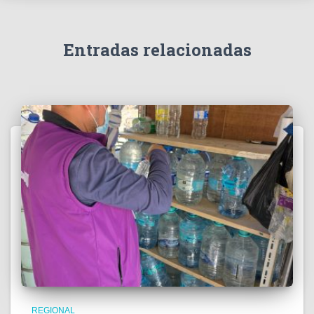
í
d
e
Entradas relacionadas
o
REGIONAL