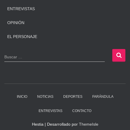
ENTREVISTAS
OPINIÓN
EL PERSONAJE
B
Buscar …
u
s
c
a
r
:
INICIO
NOTICIAS
DEPORTES
FARÁNDULA
ENTREVISTAS
CONTACTO
Hestia | Desarrollado por
ThemeIsle