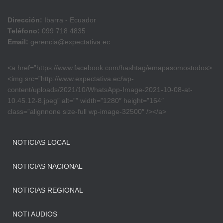
Dirección:
Ibarra - Ecuador
Teléfono:
099 718 4835
Email:
gerencia@expectativa.ec
<a href=”https://www.facebook.com/hashtag/emapasomostodos>
<img src=”http://www.expectativa.ec/wp-
content/uploads/2021/10/WhatsApp-Image-2021-10-08-at-
10.45.12-8.jpeg” alt=”” width=”1280″ height=”164″
class=”alignnone size-full wp-image-32500″ /></a>
NOTICIAS LOCAL
NOTICIAS NACIONAL
NOTICIAS REGIONAL
NOTI AUDIOS