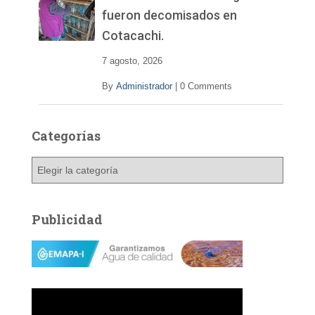
fueron decomisados en
Cotacachi.
7 agosto, 2026
By
Administrador
|
0 Comments
Categorías
C
a
t
e
Publicidad
g
o
r
í
a
s