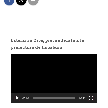
Estefanía Orbe, precandidata a la
prefectura de Imbabura
R
e
p
r
o
d
u
c
00:00
02:22
t
o