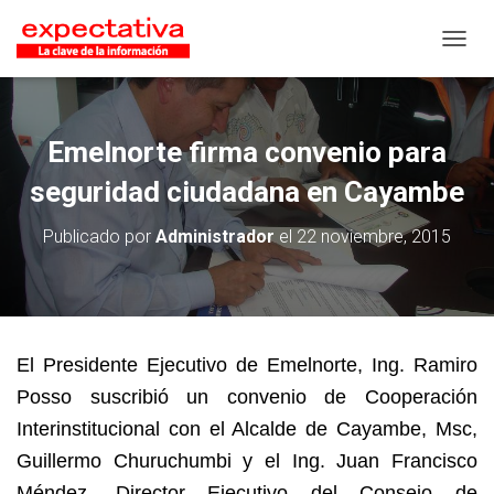
CAMB
Emelnorte firma convenio para
seguridad ciudadana en Cayambe
Publicado por
Administrador
el
22 noviembre, 2015
El Presidente Ejecutivo de Emelnorte, Ing. Ramiro
Posso suscribió un convenio de Cooperación
Interinstitucional con el Alcalde de Cayambe, Msc,
Guillermo Churuchumbi y el Ing. Juan Francisco
Méndez, Director Ejecutivo del Consejo de