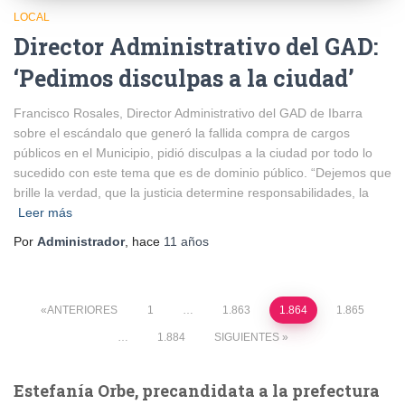
LOCAL
Director Administrativo del GAD:
‘Pedimos disculpas a la ciudad’
Francisco Rosales, Director Administrativo del GAD de Ibarra
sobre el escándalo que generó la fallida compra de cargos
públicos en el Municipio, pidió disculpas a la ciudad por todo lo
sucedido con este tema que es de dominio público. “Dejemos que
brille la verdad, que la justicia determine responsabilidades, la
Leer más
Por
Administrador
, hace
11 años
Paginación
ANTERIORES
1
…
1.863
1.864
1.865
…
1.884
SIGUIENTES
de
Estefanía Orbe, precandidata a la prefectura
entradas