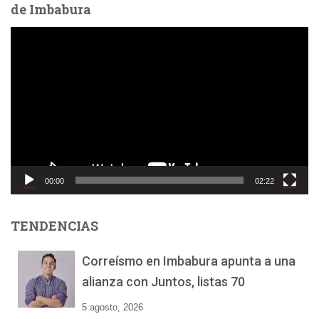
de Imbabura
R
e
p
r
o
d
u
c
t
o
00:00
02:22
r
d
e
TENDENCIAS
v
í
Correísmo en Imbabura apunta a una
d
alianza con Juntos, listas 70
e
o
5 agosto, 2026