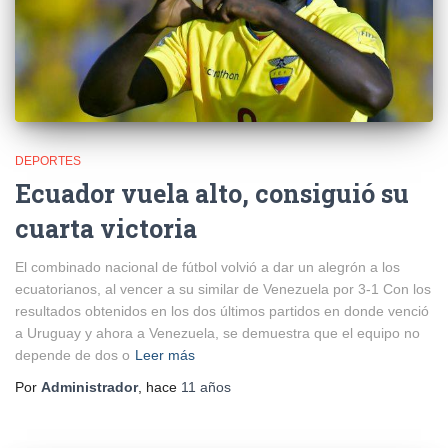
DEPORTES
Ecuador vuela alto, consiguió su
cuarta victoria
El combinado nacional de fútbol volvió a dar un alegrón a los
ecuatorianos, al vencer a su similar de Venezuela por 3-1 Con los
resultados obtenidos en los dos últimos partidos en donde venció
a Uruguay y ahora a Venezuela, se demuestra que el equipo no
depende de dos o
Leer más
Por
Administrador
, hace
11 años