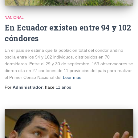
NACIONAL
En Ecuador existen entre 94 y 102
cóndores
En el país se estima que la población total del cóndor andino
oscila entre los 94 y 102 individuos, distribuidos en 70
dormideros. Entre el 29 y 30 de septiembre, 163 observadores se
dieron cita en 27 cantones de 11 provincias del país para realizar
el Primer Censo Nacional del
Leer más
Por
Administrador
, hace
11 años