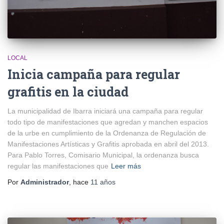
LOCAL
Inicia campaña para regular
grafitis en la ciudad
La municipalidad de Ibarra iniciará una campaña para regular
todo tipo de manifestaciones que agredan y manchen espacios
de la urbe en cumplimiento de la Ordenanza de Regulación de
Manifestaciones Artísticas y Grafitis aprobada en abril del 2013.
Para Pablo Torres, Comisario Municipal, la ordenanza busca
regular las manifestaciones que
Leer más
Por
Administrador
, hace
11 años