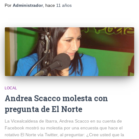
Por
Administrador
, hace
11 años
LOCAL
Andrea Scacco molesta con
pregunta de El Norte
La Vicealcaldesa de Ibarra, Andrea Scacco en su cuenta de
Facebook mostró su molestia por una encuesta que hace el
rotativo El Norte vía Twitter, al preguntar: ¿Cree usted que la