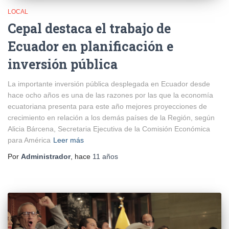
LOCAL
Cepal destaca el trabajo de
Ecuador en planificación e
inversión pública
La importante inversión pública desplegada en Ecuador desde
hace ocho años es una de las razones por las que la economía
ecuatoriana presenta para este año mejores proyecciones de
crecimiento en relación a los demás países de la Región, según
Alicia Bárcena, Secretaria Ejecutiva de la Comisión Económica
para América
Leer más
Por
Administrador
, hace
11 años