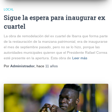
LOCAL
Sigue la espera para inaugurar ex
cuartel
La obra de remodelación del ex cuartel de Ibarra que forma parte
de la restauración de la manzana patrimonial, era de inaugurarse
el mes de septiembre pasado, pero no se lo hizo, porque las
autoridades municipales quieren que el Presidente Rafael Correa
esté presente en la apertura. Esta obra de
Leer más
Por
Administrador
, hace
11 años