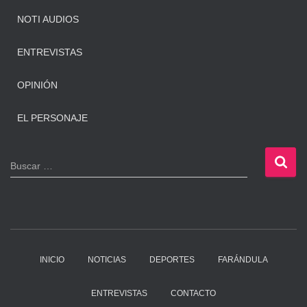
NOTI AUDIOS
ENTREVISTAS
OPINIÓN
EL PERSONAJE
B
Buscar …
u
s
c
a
r
:
INICIO
NOTICIAS
DEPORTES
FARÁNDULA
ENTREVISTAS
CONTACTO