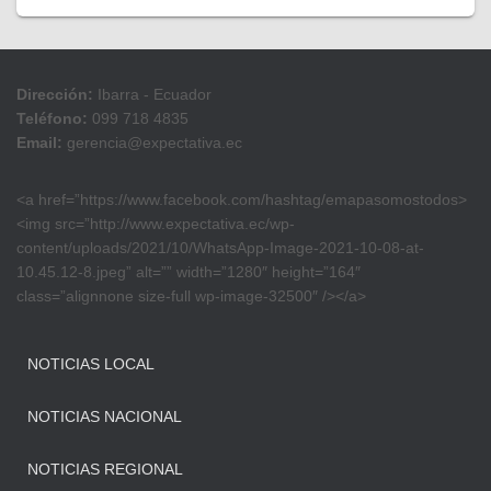
Dirección:
Ibarra - Ecuador
Teléfono:
099 718 4835
Email:
gerencia@expectativa.ec
<a href=”https://www.facebook.com/hashtag/emapasomostodos>
<img src=”http://www.expectativa.ec/wp-
content/uploads/2021/10/WhatsApp-Image-2021-10-08-at-
10.45.12-8.jpeg” alt=”” width=”1280″ height=”164″
class=”alignnone size-full wp-image-32500″ /></a>
NOTICIAS LOCAL
NOTICIAS NACIONAL
NOTICIAS REGIONAL