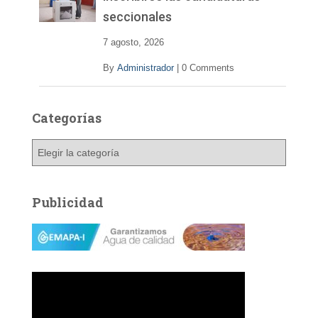
seccionales
7 agosto, 2026
By
Administrador
|
0 Comments
Categorías
C
a
t
e
Publicidad
g
o
r
í
a
s