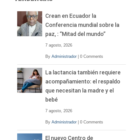
d
e
v
Crean en Ecuador la
í
Conferencia mundial sobre la
d
paz, : “Mitad del mundo”
e
o
7 agosto, 2026
By
Administrador
|
0 Comments
La lactancia también requiere
acompañamiento: el respaldo
que necesitan la madre y el
bebé
7 agosto, 2026
By
Administrador
|
0 Comments
El nuevo Centro de