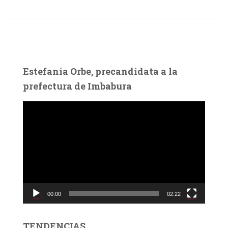
Estefanía Orbe, precandidata a la
prefectura de Imbabura
R
e
p
r
o
d
u
c
00:00
02:22
t
o
r
TENDENCIAS