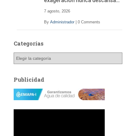
exageración nunca descansa…
7 agosto, 2026
By
Administrador
|
0 Comments
Categorías
C
a
t
e
Publicidad
g
o
r
í
a
s