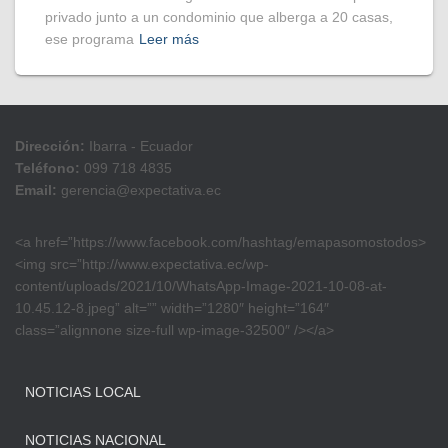
privado junto a un condominio que alberga a 20 casas,
ese programa
Leer más
Dirección:
Ibarra - Ecuador
Teléfono:
099 718 4835
Email:
gerencia@expectativa.ec
<a href=”https://www.facebook.com/hashtag/emapasomostodos>
<img src=”http://www.expectativa.ec/wp-
content/uploads/2021/10/WhatsApp-Image-2021-10-08-at-
10.45.12-8.jpeg” alt=”” width=”1280″ height=”164″
class=”alignnone size-full wp-image-32500″ /></a>
NOTICIAS LOCAL
NOTICIAS NACIONAL