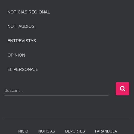
NOTICIAS REGIONAL
NOTI AUDIOS
ENTREVISTAS
OPINIÓN
EL PERSONAJE
B
Buscar …
u
s
c
a
r
:
INICIO
NOTICIAS
DEPORTES
FARÁNDULA