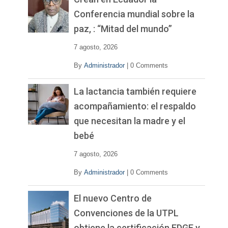
í
Conferencia mundial sobre la
d
paz, : “Mitad del mundo”
e
o
7 agosto, 2026
By
Administrador
|
0 Comments
La lactancia también requiere
acompañamiento: el respaldo
que necesitan la madre y el
bebé
7 agosto, 2026
By
Administrador
|
0 Comments
El nuevo Centro de
Convenciones de la UTPL
obtiene la certificación EDGE y