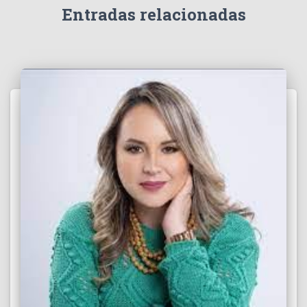
e
Entradas relacionadas
o