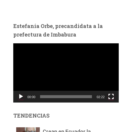
Estefanía Orbe, precandidata a la
prefectura de Imbabura
R
e
p
r
o
d
u
c
00:00
02:22
t
o
r
TENDENCIAS
d
e
v
Crean en Ecuador la