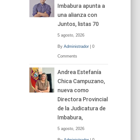
Imbabura apunta a
e
v
una alianza con
í
Juntos, listas 70
d
e
5 agosto, 2026
o
By
Administrador
|
0
Comments
Andrea Estefanía
Chica Campuzano,
nueva como
Directora Provincial
de la Judicatura de
Imbabura,
5 agosto, 2026
By
Administrador
|
0