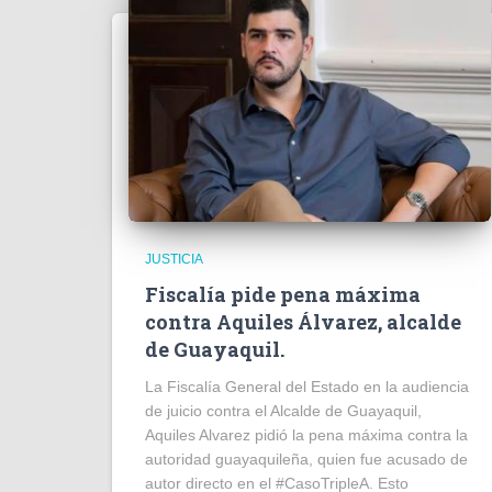
JUSTICIA
Fiscalía pide pena máxima
contra Aquiles Álvarez, alcalde
de Guayaquil.
La Fiscalía General del Estado en la audiencia
de juicio contra el Alcalde de Guayaquil,
Aquiles Alvarez pidió la pena máxima contra la
autoridad guayaquileña, quien fue acusado de
autor directo en el #CasoTripleA. Esto