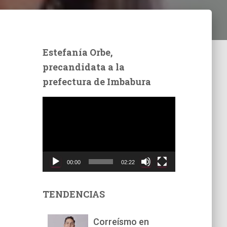
Estefanía Orbe,
precandidata a la
prefectura de Imbabura
R
e
p
r
o
d
00:00
02:22
u
c
t
TENDENCIAS
o
r
Correísmo en
d