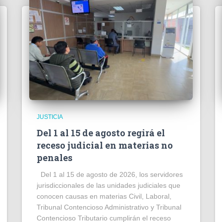
JUSTICIA
Del 1 al 15 de agosto regirá el
receso judicial en materias no
penales
Del 1 al 15 de agosto de 2026, los servidores
jurisdiccionales de las unidades judiciales que
conocen causas en materias Civil, Laboral,
Tribunal Contencioso Administrativo y Tribunal
Contencioso Tributario cumplirán el receso