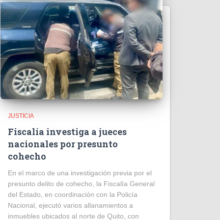
JUSTICIA
Fiscalía investiga a jueces
nacionales por presunto
cohecho
En el marco de una investigación previa por el
presunto delito de cohecho, la Fiscalía General
del Estado, en coordinación con la Policía
Nacional, ejecutó varios allanamientos a
inmuebles ubicados al norte de Quito, con