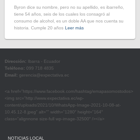
Byron dice su nombre, pero no su apellido, es ibarreño,
tiene 54 años, seis de los cuales los consagró al
consumo de alcohol, es un doble AA que nos cuenta su
historia. Cumple 20 años
Leer más
Dirección:
Ibarra - Ecuador
Teléfono:
099 718 4835
Email:
gerencia@expectativa.ec
<a href=”https://www.facebook.com/hashtag/emapasomostodos>
<img src=”http://www.expectativa.ec/wp-
content/uploads/2021/10/WhatsApp-Image-2021-10-08-at-
10.45.12-8.jpeg” alt=”” width=”1280″ height=”164″
class=”alignnone size-full wp-image-32500″ /></a>
NOTICIAS LOCAL