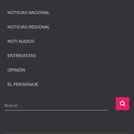
NOTICIAS NACIONAL
NOTICIAS REGIONAL
NOTI AUDIOS
ENTREVISTAS
OPINIÓN
EL PERSONAJE
B
Buscar …
u
s
c
a