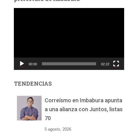
R
e
p
r
o
d
u
c
00:00
02:22
t
o
r
TENDENCIAS
d
e
v
Correísmo en Imbabura apunta
í
a una alianza con Juntos, listas
d
70
e
o
5 agosto, 2026