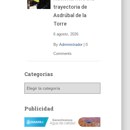
trayectoria de
Asdrúbal de la
Torre
6 agosto, 2026
By
Administrador
|
0
Comments
Categorías
C
a
t
e
Publicidad
g
o
r