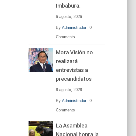
í
Imbabura.
d
e
6 agosto, 2026
o
By
Administrador
|
0
Comments
Mora Visión no
realizará
entrevistas a
precandidatos
6 agosto, 2026
By
Administrador
|
0
Comments
La Asamblea
Nacional honra la