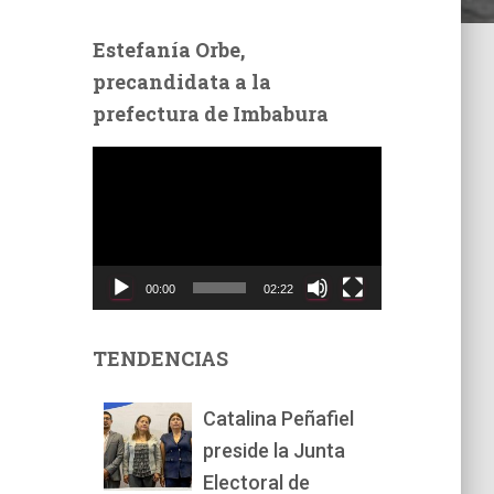
Estefanía Orbe,
precandidata a la
prefectura de Imbabura
R
e
p
r
o
d
00:00
02:22
u
c
t
TENDENCIAS
o
r
Catalina Peñafiel
d
preside la Junta
e
v
Electoral de