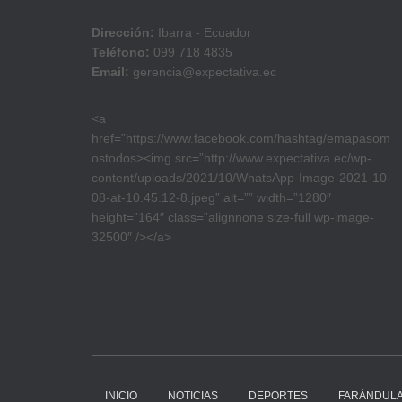
Dirección:
Ibarra - Ecuador
Teléfono:
099 718 4835
Email:
gerencia@expectativa.ec
<a
href=”https://www.facebook.com/hashtag/emapasom
ostodos><img src=”http://www.expectativa.ec/wp-
content/uploads/2021/10/WhatsApp-Image-2021-10-
08-at-10.45.12-8.jpeg” alt=”” width=”1280″
height=”164″ class=”alignnone size-full wp-image-
32500″ /></a>
INICIO
NOTICIAS
DEPORTES
FARÁNDUL