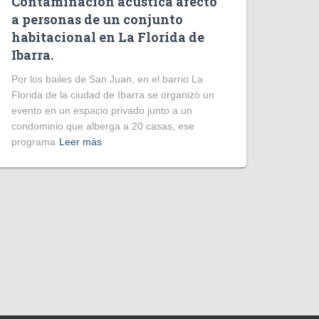
Contaminación acústica afectó
a personas de un conjunto
habitacional en La Florida de
Ibarra.
Por los bailes de San Juan, en el barrio La
Florida de la ciudad de Ibarra se organizó un
evento en un espacio privado junto a un
condominio que alberga a 20 casas, ese
programa
Leer más