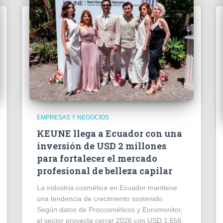
EMPRESAS Y NEGOCIOS
KEUNE llega a Ecuador con una
inversión de USD 2 millones
para fortalecer el mercado
profesional de belleza capilar
La industria cosmética en Ecuador mantiene
una tendencia de crecimiento sostenido.
Según datos de Procosméticos y Euromonitor,
el sector proyecta cerrar 2026 con USD 1.656