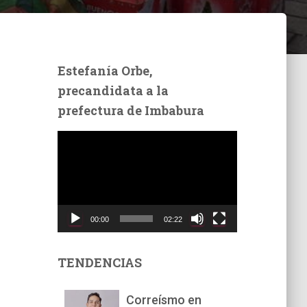
Estefanía Orbe,
precandidata a la
prefectura de Imbabura
R
e
p
r
o
d
00:00
02:22
u
c
t
TENDENCIAS
o
r
Correísmo en
d