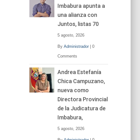
Imbabura apunta a
e
v
una alianza con
í
Juntos, listas 70
d
e
5 agosto, 2026
o
By
Administrador
|
0
Comments
Andrea Estefanía
Chica Campuzano,
nueva como
Directora Provincial
de la Judicatura de
Imbabura,
5 agosto, 2026
By
Administrador
|
0