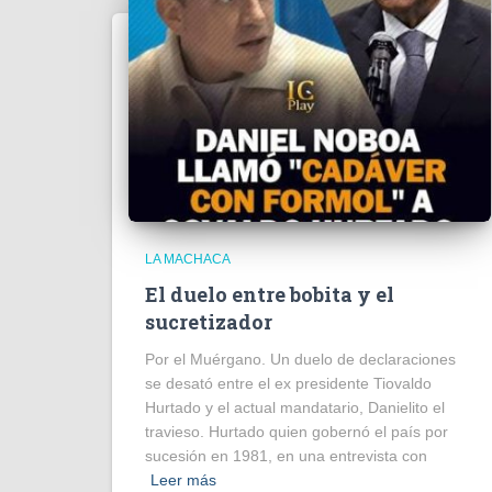
LA MACHACA
El duelo entre bobita y el
sucretizador
Por el Muérgano. Un duelo de declaraciones
se desató entre el ex presidente Tiovaldo
Hurtado y el actual mandatario, Danielito el
travieso. Hurtado quien gobernó el país por
sucesión en 1981, en una entrevista con
Leer más