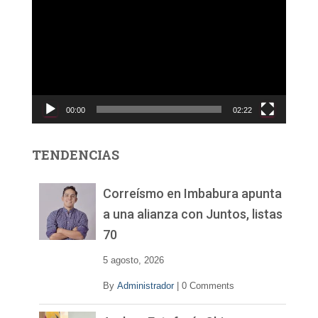
e
p
r
o
d
u
c
00:00
02:22
t
o
r
TENDENCIAS
d
e
v
Correísmo en Imbabura apunta
í
a una alianza con Juntos, listas
d
70
e
o
5 agosto, 2026
By
Administrador
|
0 Comments