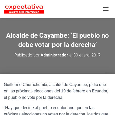
CAMB
Alcalde de Cayambe: ‘El pueblo no
debe votar por la derecha’
Publicado por
Administrador
el
30 enero, 2017
Guillermo Churuchumbi, alcalde de Cayambe, pidió que
en las próximas elecciones del 19 de febrero en Ecuador,
el pueblo no vote por la derecha
“Hay que decirle al pueblo ecuatoriano que en las
próximas elecciones no voten por la derecha, los dos que