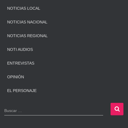
NOTICIAS LOCAL
NOTICIAS NACIONAL
NOTICIAS REGIONAL
NOTI AUDIOS
ENTREVISTAS
OPINIÓN
EL PERSONAJE
B
Buscar …
u
s
c