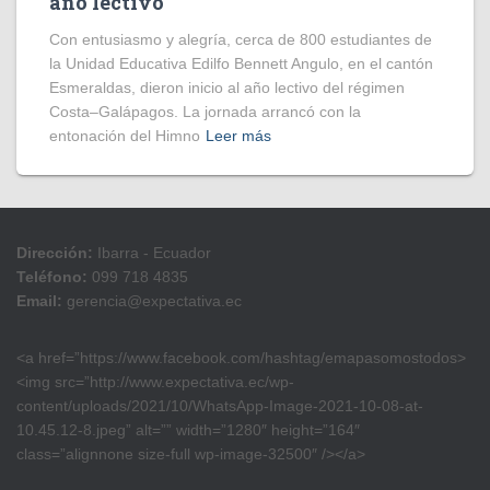
año lectivo
Con entusiasmo y alegría, cerca de 800 estudiantes de
la Unidad Educativa Edilfo Bennett Angulo, en el cantón
Esmeraldas, dieron inicio al año lectivo del régimen
Costa–Galápagos. La jornada arrancó con la
entonación del Himno
Leer más
Dirección:
Ibarra - Ecuador
Teléfono:
099 718 4835
Email:
gerencia@expectativa.ec
<a href=”https://www.facebook.com/hashtag/emapasomostodos>
<img src=”http://www.expectativa.ec/wp-
content/uploads/2021/10/WhatsApp-Image-2021-10-08-at-
10.45.12-8.jpeg” alt=”” width=”1280″ height=”164″
class=”alignnone size-full wp-image-32500″ /></a>