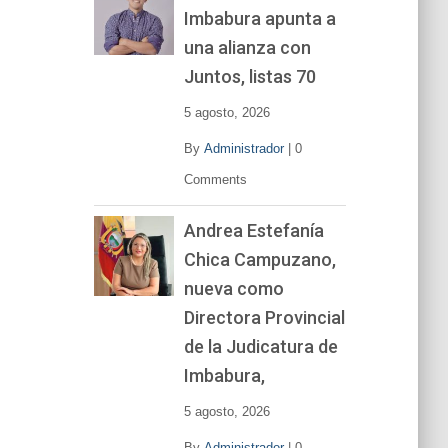
Imbabura apunta a
e
v
una alianza con
í
Juntos, listas 70
d
e
5 agosto, 2026
o
By
Administrador
|
0
Comments
Andrea Estefanía
Chica Campuzano,
nueva como
Directora Provincial
de la Judicatura de
Imbabura,
5 agosto, 2026
By
Administrador
|
0