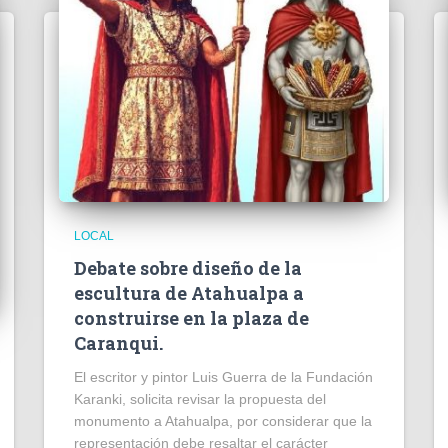
LOCAL
Debate sobre diseño de la
escultura de Atahualpa a
construirse en la plaza de
Caranqui.
El escritor y pintor Luis Guerra de la Fundación
Karanki, solicita revisar la propuesta del
monumento a Atahualpa, por considerar que la
representación debe resaltar el carácter