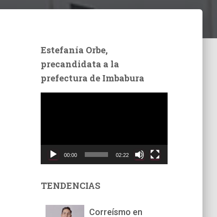
Estefanía Orbe,
precandidata a la
prefectura de Imbabura
R
e
p
r
o
d
00:00
02:22
u
c
t
TENDENCIAS
o
r
Correísmo en
d