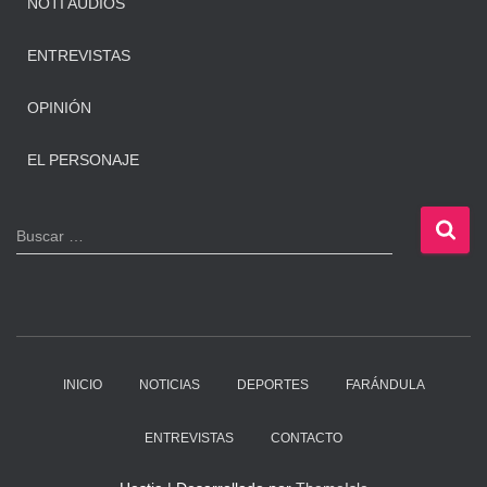
NOTI AUDIOS
ENTREVISTAS
OPINIÓN
EL PERSONAJE
B
Buscar …
u
s
c
a
r
:
INICIO
NOTICIAS
DEPORTES
FARÁNDULA
ENTREVISTAS
CONTACTO