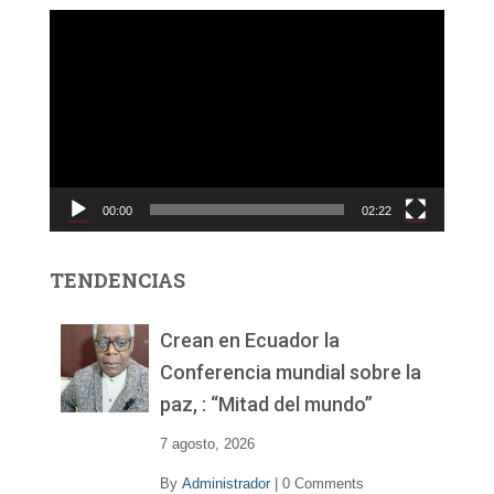
R
e
p
r
o
d
u
c
00:00
02:22
t
o
r
TENDENCIAS
d
e
v
Crean en Ecuador la
í
Conferencia mundial sobre la
d
paz, : “Mitad del mundo”
e
o
7 agosto, 2026
By
Administrador
|
0 Comments