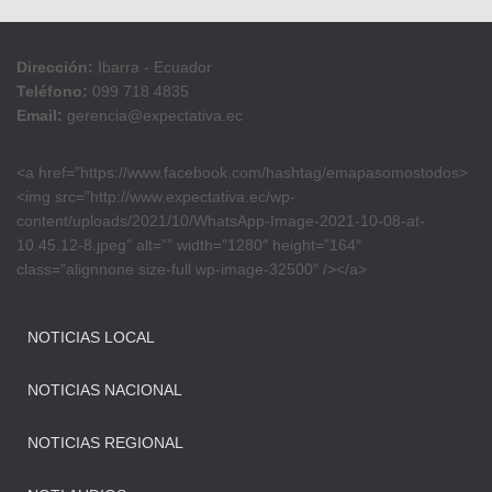
Dirección:
Ibarra - Ecuador
Teléfono:
099 718 4835
Email:
gerencia@expectativa.ec
<a href=”https://www.facebook.com/hashtag/emapasomostodos>
<img src=”http://www.expectativa.ec/wp-
content/uploads/2021/10/WhatsApp-Image-2021-10-08-at-
10.45.12-8.jpeg” alt=”” width=”1280″ height=”164″
class=”alignnone size-full wp-image-32500″ /></a>
NOTICIAS LOCAL
NOTICIAS NACIONAL
NOTICIAS REGIONAL