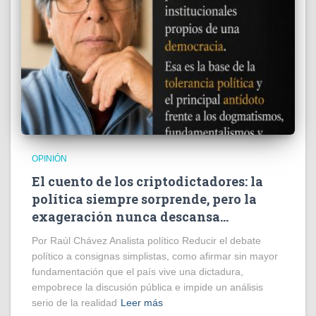
OPINIÓN
El cuento de los criptodictadores: la
política siempre sorprende, pero la
exageración nunca descansa…
Por Raúl Chávez Analista político Reducir el debate
político a consignas simplistas, como afirmar sin mayor
fundamentación que el país vive una dictadura,
empobrece la discusión pública e impide un análisis
serio de la realidad
Leer más