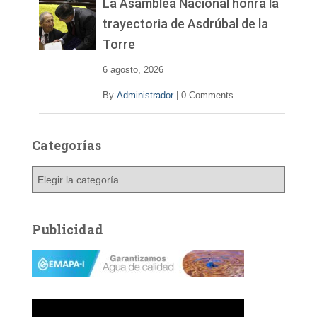
La Asamblea Nacional honra la
trayectoria de Asdrúbal de la
Torre
6 agosto, 2026
By
Administrador
|
0 Comments
Categorías
C
a
t
e
Publicidad
g
o
r
í
a
s