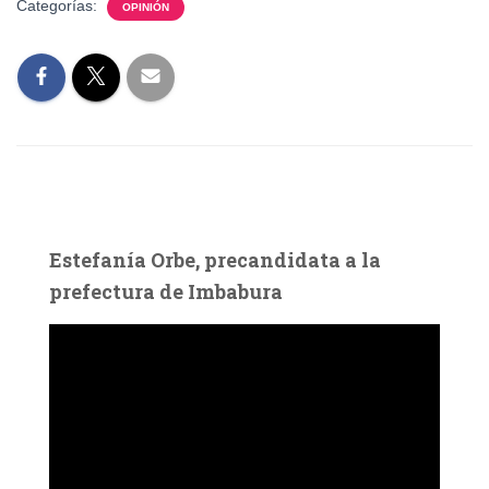
Categorías:
OPINIÓN
Estefanía Orbe, precandidata a la
prefectura de Imbabura
R
e
p
r
o
d
u