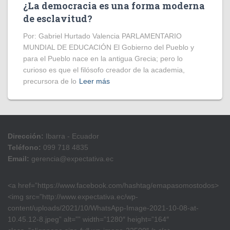
¿La democracia es una forma moderna
de esclavitud?
Por: Gabriel Hurtado Valencia PARLAMENTARIO
MUNDIAL DE EDUCACIÓN El Gobierno del Pueblo y
para el Pueblo nace en la antigua Grecia; pero lo
curioso es que el filósofo creador de la academia,
precursora de lo
Leer más
Dirección:
Ibarra - Ecuador
Teléfono:
099 718 4835
Email:
gerencia@expectativa.ec
<a href=”https://www.facebook.com/hashtag/emapasomostodos>
<img src=”http://www.expectativa.ec/wp-
content/uploads/2021/10/WhatsApp-Image-2021-10-08-at-
10.45.12-8.jpeg” alt=”” width=”1280″ height=”164″