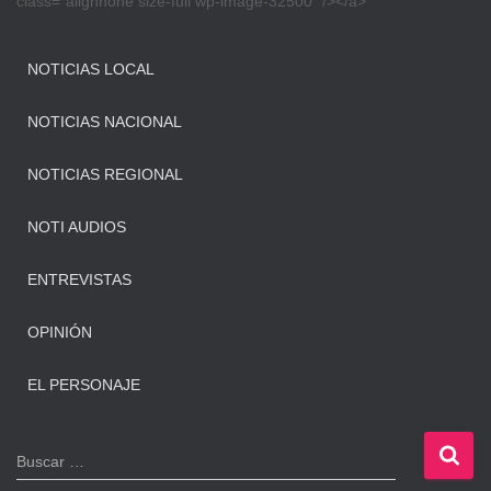
class=”alignnone size-full wp-image-32500″ /></a>
NOTICIAS LOCAL
NOTICIAS NACIONAL
NOTICIAS REGIONAL
NOTI AUDIOS
ENTREVISTAS
OPINIÓN
EL PERSONAJE
B
Buscar …
u