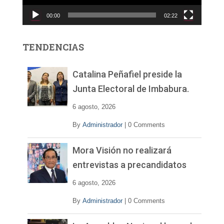
c
00:00
02:22
t
o
r
TENDENCIAS
d
e
v
Catalina Peñafiel preside la
í
Junta Electoral de Imbabura.
d
e
6 agosto, 2026
o
By
Administrador
|
0 Comments
Mora Visión no realizará
entrevistas a precandidatos
6 agosto, 2026
By
Administrador
|
0 Comments