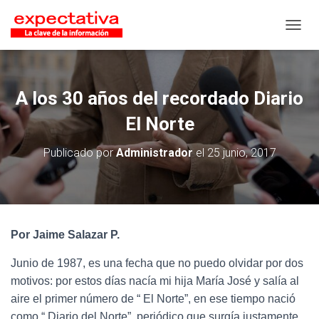
CAMB
A los 30 años del recordado Diario
El Norte
Publicado por
Administrador
el
25 junio, 2017
Por Jaime Salazar P.
Junio de 1987, es una fecha que no puedo olvidar por dos
motivos: por estos días nacía mi hija María José y salía al
aire el primer número de “ El Norte”, en ese tiempo nació
como “ Diario del Norte”, periódico que surgía justamente