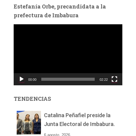
Estefanía Orbe, precandidata a la
prefectura de Imbabura
R
e
p
r
o
d
u
c
00:00
02:22
t
o
r
TENDENCIAS
d
e
v
Catalina Peñafiel preside la
í
Junta Electoral de Imbabura.
d
e
6 agosto, 2026