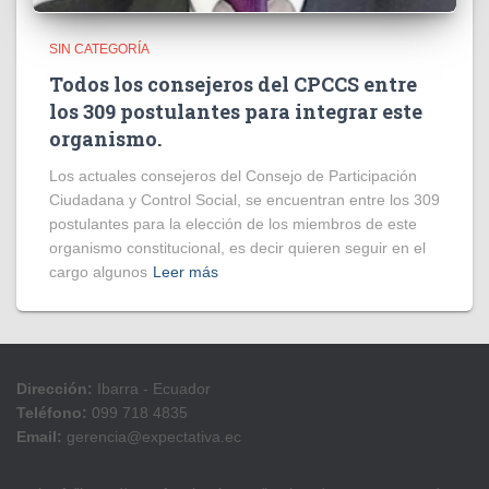
SIN CATEGORÍA
Todos los consejeros del CPCCS entre
los 309 postulantes para integrar este
organismo.
Los actuales consejeros del Consejo de Participación
Ciudadana y Control Social, se encuentran entre los 309
postulantes para la elección de los miembros de este
organismo constitucional, es decir quieren seguir en el
cargo algunos
Leer más
Dirección:
Ibarra - Ecuador
Teléfono:
099 718 4835
Email:
gerencia@expectativa.ec