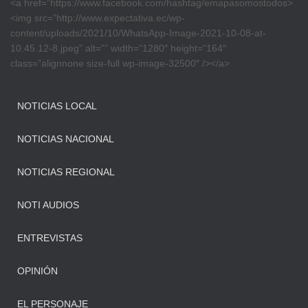
<a href=”https://www.facebook.com/hashtag/emapasomostodos>
<img src=”http://www.expectativa.ec/wp-
content/uploads/2021/10/WhatsApp-Image-2021-10-08-at-
10.45.12-8.jpeg” alt=”” width=”1280″ height=”164″
class=”alignnone size-full wp-image-32500″ /></a>
NOTICIAS LOCAL
NOTICIAS NACIONAL
NOTICIAS REGIONAL
NOTI AUDIOS
ENTREVISTAS
OPINIÓN
EL PERSONAJE