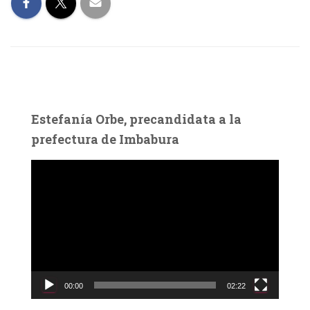
Estefanía Orbe, precandidata a la
prefectura de Imbabura
R
e
p
r
o
d
u
c
00:00
02:22
t
o