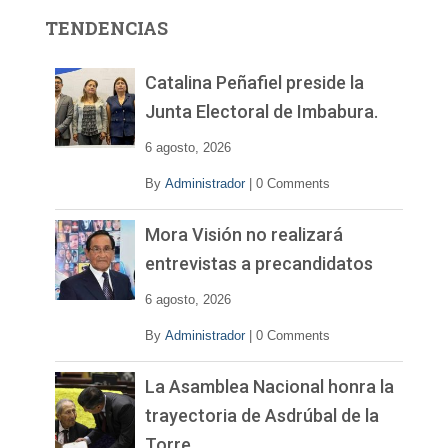
r
TENDENCIAS
d
e
v
Catalina Peñafiel preside la
í
Junta Electoral de Imbabura.
d
e
6 agosto, 2026
o
By
Administrador
|
0 Comments
Mora Visión no realizará
entrevistas a precandidatos
6 agosto, 2026
By
Administrador
|
0 Comments
La Asamblea Nacional honra la
trayectoria de Asdrúbal de la
Torre