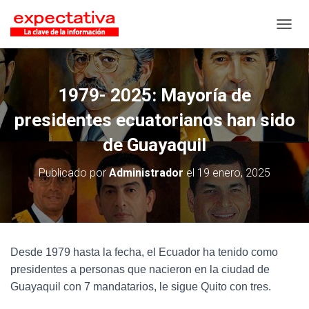
CAMB
1979- 2025: Mayoría de
presidentes ecuatorianos han sido
de Guayaquil
Publicado por
Administrador
el
19 enero, 2025
Desde 1979 hasta la fecha, el Ecuador ha tenido como
presidentes a personas que nacieron en la ciudad de
Guayaquil con 7 mandatarios, le sigue Quito con tres.