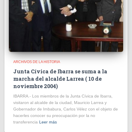
ARCHIVOS DE LA HISTORIA
Junta Cívica de Ibarra se suma a la
marcha del alcalde Larrea ( 10 de
noviembre 2004)
IBARRA.- Los miembros de la Junta Cívica de Ibarra,
visitaron al alcalde de la ciudad, Mauricio Larrea y
Gobernador de Imbabura, Carlos Vélez con el objeto de
hacerles conocer su preocupación por la no
transferencia
Leer más