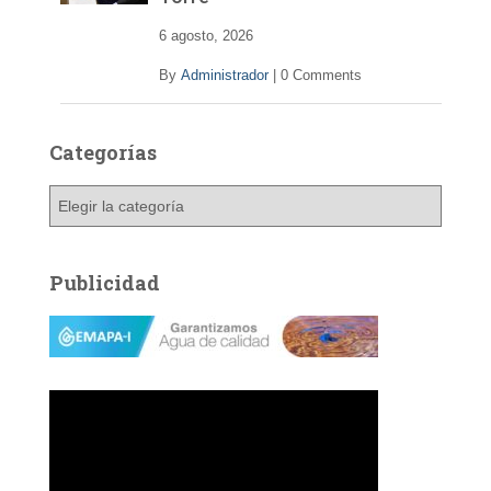
6 agosto, 2026
By
Administrador
|
0 Comments
Categorías
C
a
t
e
Publicidad
g
o
r
í
a
s