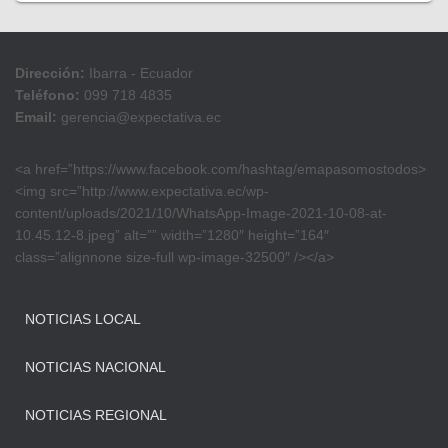
Dirección:
Ibarra - Ecuador
Teléfono:
099 718 4835
Email:
gerencia@expectativa.ec
<a href=”https://www.facebook.com/hashtag/emapasomostodos>
<img src=”http://www.expectativa.ec/wp-
content/uploads/2021/10/WhatsApp-Image-2021-10-08-at-
10.45.12-8.jpeg” alt=”” width=”1280″ height=”164″
class=”alignnone size-full wp-image-32500″ /></a>
NOTICIAS LOCAL
NOTICIAS NACIONAL
NOTICIAS REGIONAL