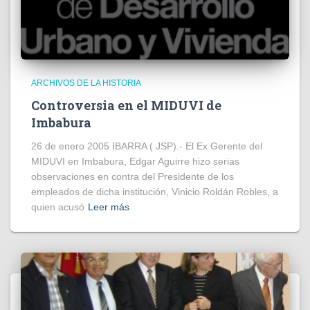
ARCHIVOS DE LA HISTORIA
Controversia en el MIDUVI de
Imbabura
26 de enero 2005 IBARRA ( JSP).- El Ex Gerente del
MIDUVI en Imbabura, Edgar Aguirre hizo serias
observaciones en contra del Presidente de los
empleados de dicha institución, Vinicio Roldán Robles, a
quien acusó
Leer más