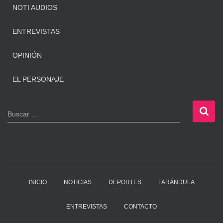
NOTI AUDIOS
ENTREVISTAS
OPINIÓN
EL PERSONAJE
B
Buscar …
u
s
c
a
r
:
INICIO
NOTICIAS
DEPORTES
FARÁNDULA
ENTREVISTAS
CONTACTO