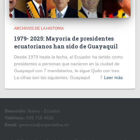
ARCHIVOS DE LA HISTORIA
1979- 2025: Mayoría de presidentes
ecuatorianos han sido de Guayaquil
Desde 1979 hasta la fecha, el Ecuador ha tenido como
presidentes a personas que nacieron en la ciudad de
Guayaquil con 7 mandatarios, le sigue Quito con tres.
La cifras son las siguientes: Guayaquil 7
Leer más
Dirección:
Ibarra - Ecuador
Teléfono:
099 718 4835
Email:
gerencia@expectativa.ec