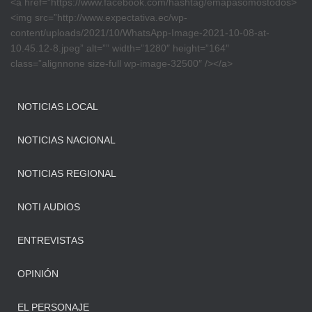
<a href=”https://www.facebook.com/hashtag/emapasomostodos>
<img src=”http://www.expectativa.ec/wp-
content/uploads/2021/10/WhatsApp-Image-2021-10-08-at-
10.45.12-8.jpeg” alt=”” width=”1280″ height=”164″
class=”alignnone size-full wp-image-32500″ /></a>
NOTICIAS LOCAL
NOTICIAS NACIONAL
NOTICIAS REGIONAL
NOTI AUDIOS
ENTREVISTAS
OPINIÓN
EL PERSONAJE