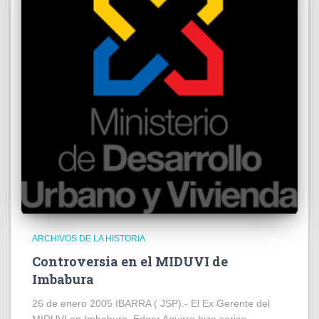
ARCHIVOS DE LA HISTORIA
Controversia en el MIDUVI de
Imbabura
26 de enero 2005 IBARRA ( JSP).- El Ex Gerente del
MIDUVI en Imbabura, Edgar Aguirre hizo serias