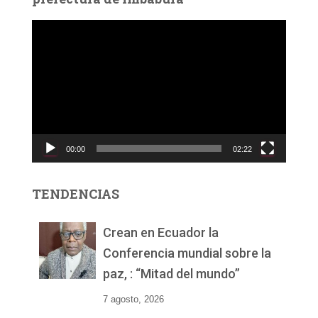
R
e
p
r
o
d
u
c
00:00
02:22
t
o
r
TENDENCIAS
d
e
v
Crean en Ecuador la
í
Conferencia mundial sobre la
d
paz, : “Mitad del mundo”
e
o
7 agosto, 2026