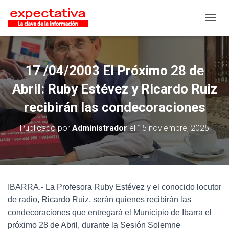
CAMB
17 /04/2003 El Próximo 28 de
Abril: Ruby Estévez y Ricardo Ruiz
recibirán las condecoraciones
Publicado por
Administrador
el
15 noviembre, 2025
IBARRA.- La Profesora Ruby Estévez y el conocido locutor
de radio, Ricardo Ruiz, serán quienes recibirán las
condecoraciones que entregará el Municipio de Ibarra el
próximo 28 de Abril, durante la Sesión Solemne