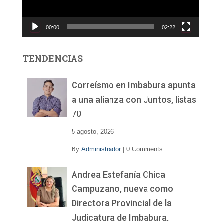
u
c
00:00
02:22
t
o
r
TENDENCIAS
d
e
v
Correísmo en Imbabura apunta
í
a una alianza con Juntos, listas
d
70
e
o
5 agosto, 2026
By
Administrador
|
0 Comments
Andrea Estefanía Chica
Campuzano, nueva como
Directora Provincial de la
Judicatura de Imbabura,