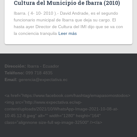
Cultura del Municipio de Ibarra (2010)
Ibarra. ( 4- 10- 2010 ).- David Andrade, es el segundo
funcionario municipal de Ibarra que deja su cargo. El
hasta ayer Director de Cultura del IMI dijo que se va con
la conciencia tranquila
Leer más
Dirección:
Ibarra - Ecuador
Teléfono:
099 718 4835
Email:
gerencia@expectativa.ec
<a href=”https://www.facebook.com/hashtag/emapasomostodos>
<img src=”http://www.expectativa.ec/wp-
content/uploads/2021/10/WhatsApp-Image-2021-10-08-at-
10.45.12-8.jpeg” alt=”” width=”1280″ height=”164″
class=”alignnone size-full wp-image-32500″ /></a>