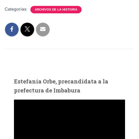
Categorías:
ARCHIVOS DE LA HISTORIA
Estefanía Orbe, precandidata a la
prefectura de Imbabura
R
e
p
r
o
d