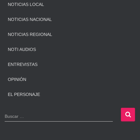
NOTICIAS LOCAL
NOTICIAS NACIONAL
NOTICIAS REGIONAL
NOTI AUDIOS
ENTREVISTAS
OPINIÓN
EL PERSONAJE
B
Buscar …
u
s
c