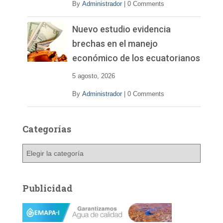
By
Administrador
|
0 Comments
Nuevo estudio evidencia
brechas en el manejo
económico de los ecuatorianos
5 agosto, 2026
By
Administrador
|
0 Comments
Categorías
C
a
t
e
Publicidad
g
o
r