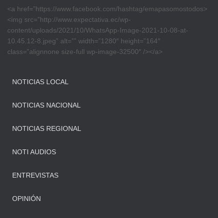
<a href=”https://www.facebook.com/hashtag/emapasomostodos>
<img src=”http://www.expectativa.ec/wp-
content/uploads/2021/10/WhatsApp-Image-2021-10-08-at-
10.45.12-8.jpeg” alt=”” width=”1280″ height=”164″
class=”alignnone size-full wp-image-32500″ /></a>
NOTICIAS LOCAL
NOTICIAS NACIONAL
NOTICIAS REGIONAL
NOTI AUDIOS
ENTREVISTAS
OPINIÓN