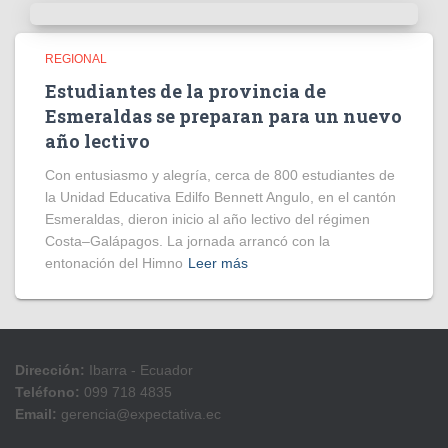
REGIONAL
Estudiantes de la provincia de
Esmeraldas se preparan para un nuevo
año lectivo
Con entusiasmo y alegría, cerca de 800 estudiantes de
la Unidad Educativa Edilfo Bennett Angulo, en el cantón
Esmeraldas, dieron inicio al año lectivo del régimen
Costa–Galápagos. La jornada arrancó con la
entonación del Himno
Leer más
Dirección:
Ibarra - Ecuador
Teléfono:
099 718 4835
Email:
gerencia@expectativa.ec