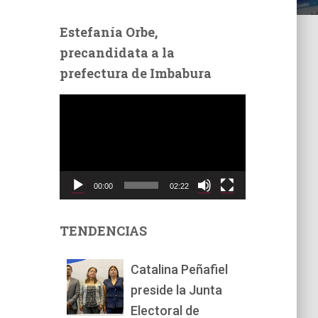
Estefanía Orbe,
precandidata a la
prefectura de Imbabura
R
e
p
r
o
d
00:00
02:22
u
c
t
TENDENCIAS
o
r
Catalina Peñafiel
d
preside la Junta
e
v
Electoral de