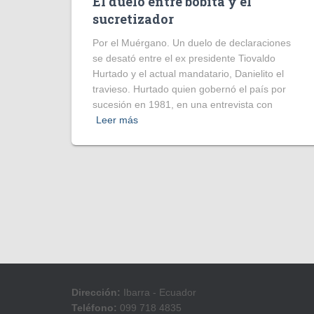
El duelo entre bobita y el
sucretizador
Por el Muérgano. Un duelo de declaraciones
se desató entre el ex presidente Tiovaldo
Hurtado y el actual mandatario, Danielito el
travieso. Hurtado quien gobernó el país por
sucesión en 1981, en una entrevista con
Leer más
Dirección:
Ibarra - Ecuador
Teléfono:
099 718 4835