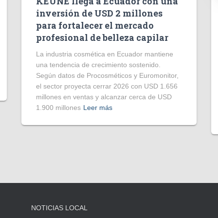
KEUNE llega a Ecuador con una
inversión de USD 2 millones
para fortalecer el mercado
profesional de belleza capilar
La industria cosmética en Ecuador mantiene
una tendencia de crecimiento sostenido.
Según datos de Procosméticos y Euromonitor,
el sector proyecta cerrar 2026 con USD 1.656
millones en ventas y alcanzar cerca de USD
1.900 millones
Leer más
NOTICIAS LOCAL