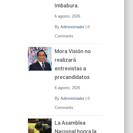
í
Imbabura.
d
e
6 agosto, 2026
o
By
Administrador
|
0
Comments
Mora Visión no
realizará
entrevistas a
precandidatos
6 agosto, 2026
By
Administrador
|
0
Comments
La Asamblea
Nacional honra la