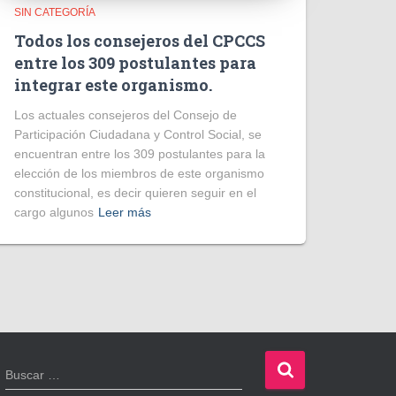
SIN CATEGORÍA
Todos los consejeros del CPCCS
entre los 309 postulantes para
integrar este organismo.
Los actuales consejeros del Consejo de
Participación Ciudadana y Control Social, se
encuentran entre los 309 postulantes para la
elección de los miembros de este organismo
constitucional, es decir quieren seguir en el
cargo algunos
Leer más
B
Buscar …
u