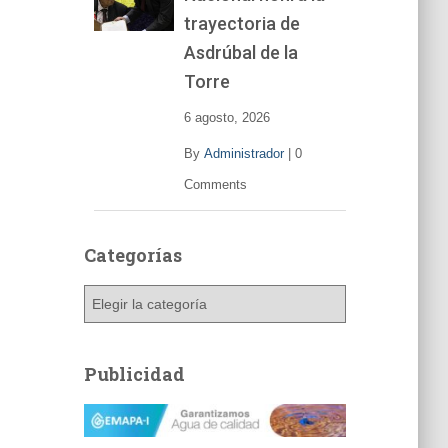
trayectoria de
Asdrúbal de la
Torre
6 agosto, 2026
By
Administrador
|
0
Comments
Categorías
C
a
t
e
Publicidad
g
o
r