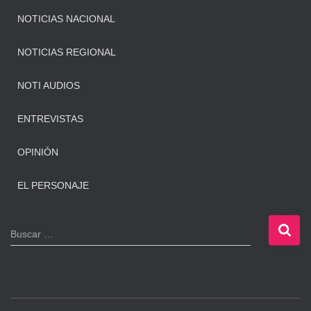
NOTICIAS NACIONAL
NOTICIAS REGIONAL
NOTI AUDIOS
ENTREVISTAS
OPINIÓN
EL PERSONAJE
B
Buscar …
u
s
c
a
r