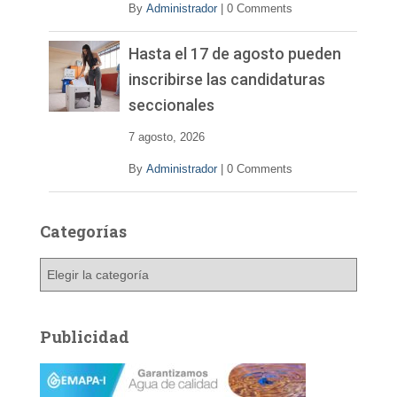
By
Administrador
|
0 Comments
Hasta el 17 de agosto pueden
inscribirse las candidaturas
seccionales
7 agosto, 2026
By
Administrador
|
0 Comments
Categorías
C
a
t
e
Publicidad
g
o
r