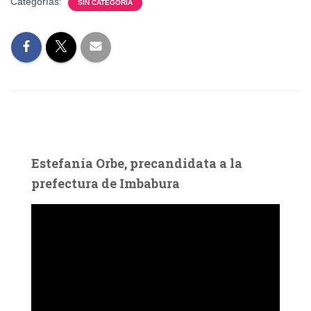
Categorías:
SIN CATEGORÍA
Estefanía Orbe, precandidata a la
prefectura de Imbabura
R
e
p
r
o
d
u