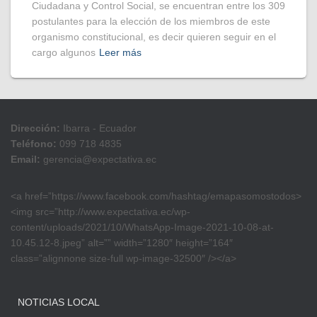
Ciudadana y Control Social, se encuentran entre los 309
postulantes para la elección de los miembros de este
organismo constitucional, es decir quieren seguir en el
cargo algunos
Leer más
Dirección:
Ibarra - Ecuador
Teléfono:
099 718 4835
Email:
gerencia@expectativa.ec
<a href=”https://www.facebook.com/hashtag/emapasomostodos>
<img src=”http://www.expectativa.ec/wp-
content/uploads/2021/10/WhatsApp-Image-2021-10-08-at-
10.45.12-8.jpeg” alt=”” width=”1280″ height=”164″
class=”alignnone size-full wp-image-32500″ /></a>
NOTICIAS LOCAL