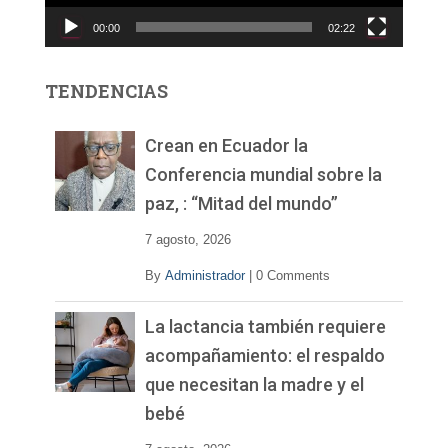
c
00:00
02:22
t
o
r
TENDENCIAS
d
e
v
Crean en Ecuador la
í
Conferencia mundial sobre la
d
paz, : “Mitad del mundo”
e
o
7 agosto, 2026
By
Administrador
|
0 Comments
La lactancia también requiere
acompañamiento: el respaldo
que necesitan la madre y el
bebé