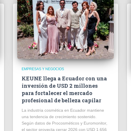
EMPRESAS Y NEGOCIOS
KEUNE llega a Ecuador con una
inversión de USD 2 millones
para fortalecer el mercado
profesional de belleza capilar
La industria cosmética en Ecuador mantiene
una tendencia de crecimiento sostenido.
Según datos de Procosméticos y Euromonitor,
el sector proyecta cerrar 2026 con USD 1.656