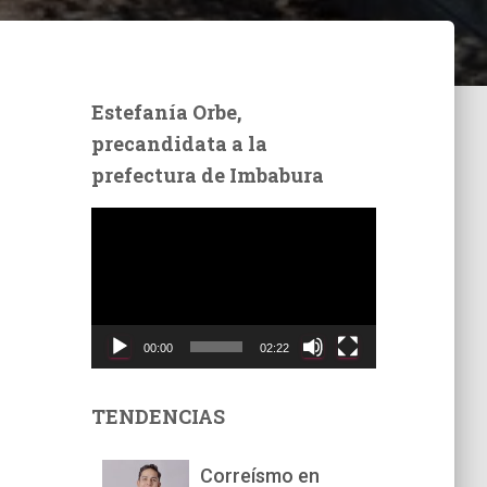
Estefanía Orbe,
precandidata a la
prefectura de Imbabura
R
e
p
r
o
d
00:00
02:22
u
c
t
TENDENCIAS
o
r
Correísmo en
d