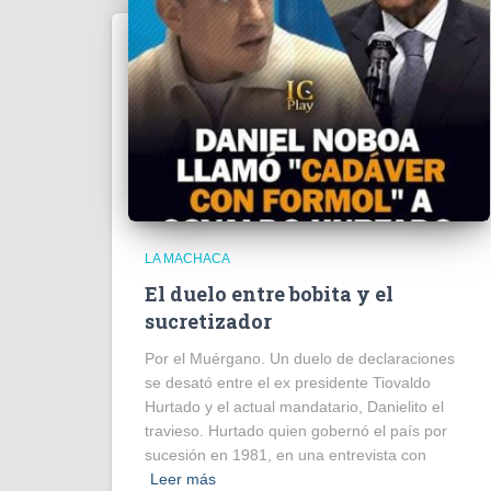
LA MACHACA
El duelo entre bobita y el
sucretizador
Por el Muérgano. Un duelo de declaraciones
se desató entre el ex presidente Tiovaldo
Hurtado y el actual mandatario, Danielito el
travieso. Hurtado quien gobernó el país por
sucesión en 1981, en una entrevista con
Leer más