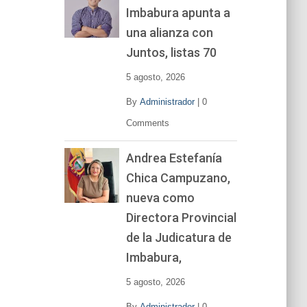
Imbabura apunta a
e
v
una alianza con
í
Juntos, listas 70
d
e
5 agosto, 2026
o
By
Administrador
|
0
Comments
Andrea Estefanía
Chica Campuzano,
nueva como
Directora Provincial
de la Judicatura de
Imbabura,
5 agosto, 2026
By
Administrador
|
0