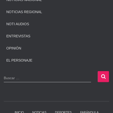
NOTICIAS REGIONAL
NOTI AUDIOS
ENTREVISTAS
OPINIÓN
EL PERSONAJE
B
Buscar …
u
s
c
a
r
:
INICIO
NOTICIAS
DEPORTES
FARÁNDULA