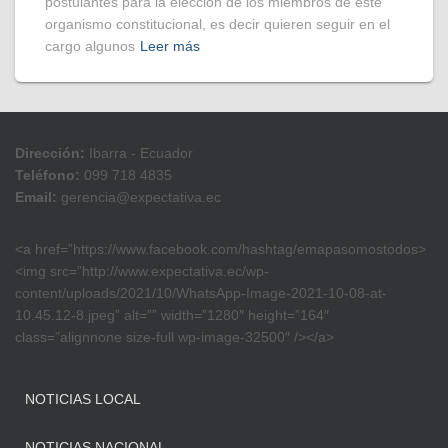
postulantes para la elección de los miembros de este
organismo constitucional, es decir quieren seguir en el
cargo algunos
Leer más
Dirección:
Ibarra - Ecuador
Teléfono:
099 718 4835
Email:
gerencia@expectativa.ec
<a href=”https://www.facebook.com/hashtag/emapasomostodos>
<img src=”http://www.expectativa.ec/wp-
content/uploads/2021/10/WhatsApp-Image-2021-10-08-at-
10.45.12-8.jpeg” alt=”” width=”1280″ height=”164″
class=”alignnone size-full wp-image-32500″ /></a>
NOTICIAS LOCAL
NOTICIAS NACIONAL