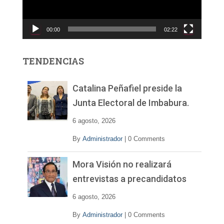
u
c
00:00
02:22
t
o
r
TENDENCIAS
d
e
v
Catalina Peñafiel preside la
í
Junta Electoral de Imbabura.
d
e
6 agosto, 2026
o
By
Administrador
|
0 Comments
Mora Visión no realizará
entrevistas a precandidatos
6 agosto, 2026
By
Administrador
|
0 Comments