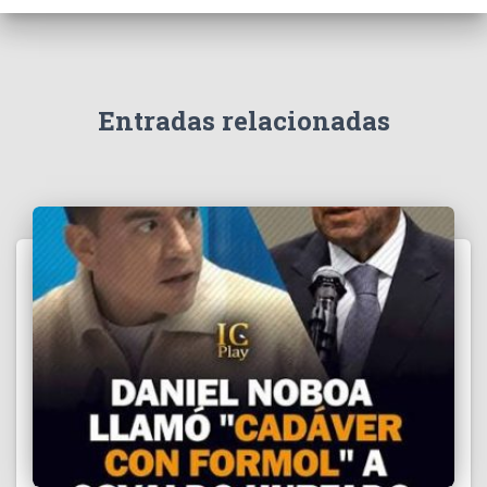
e
v
í
d
e
Entradas relacionadas
o