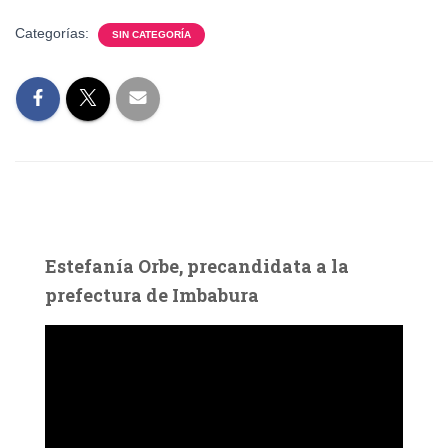
Categorías:
SIN CATEGORÍA
Estefanía Orbe, precandidata a la
prefectura de Imbabura
R
e
p
r
o
d