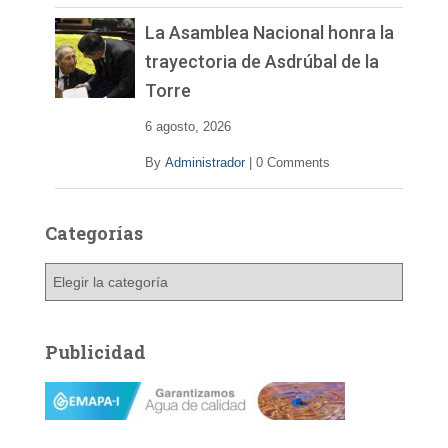
La Asamblea Nacional honra la
trayectoria de Asdrúbal de la
Torre
6 agosto, 2026
By
Administrador
|
0 Comments
Categorías
C
a
t
e
Publicidad
g
o
r
í