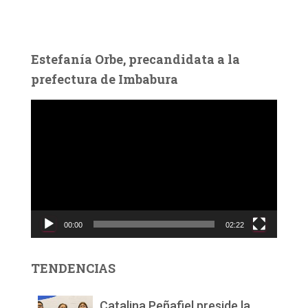
Estefanía Orbe, precandidata a la
prefectura de Imbabura
R
e
p
r
o
d
u
c
00:00
02:22
t
o
r
TENDENCIAS
d
e
v
Catalina Peñafiel preside la