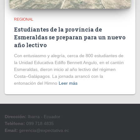
REGIONAL
Estudiantes de la provincia de
Esmeraldas se preparan para un nuevo
año lectivo
Con entusiasmo y alegría, cerca de 800 estudiantes de
la Unidad Educativa Edilfo Bennett Angulo, en el cantón
Esmeraldas, dieron inicio al año lectivo del régimen
Costa–Galápagos. La jornada arrancó con la
entonación del Himno
Leer más
Dirección:
Ibarra - Ecuador
Teléfono:
099 718 4835
Email:
gerencia@expectativa.ec