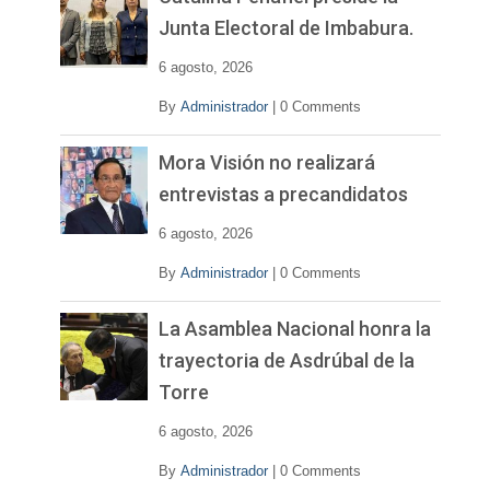
í
Junta Electoral de Imbabura.
d
e
6 agosto, 2026
o
By
Administrador
|
0 Comments
Mora Visión no realizará
entrevistas a precandidatos
6 agosto, 2026
By
Administrador
|
0 Comments
La Asamblea Nacional honra la
trayectoria de Asdrúbal de la
Torre
6 agosto, 2026
By
Administrador
|
0 Comments