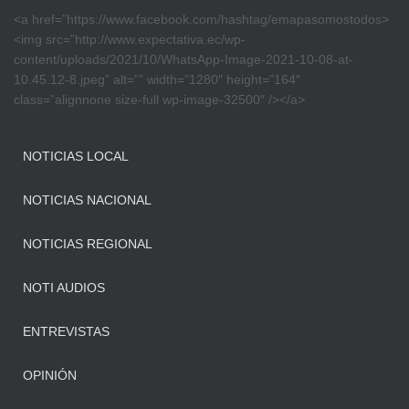
<a href=”https://www.facebook.com/hashtag/emapasomostodos>
<img src=”http://www.expectativa.ec/wp-
content/uploads/2021/10/WhatsApp-Image-2021-10-08-at-
10.45.12-8.jpeg” alt=”” width=”1280″ height=”164″
class=”alignnone size-full wp-image-32500″ /></a>
NOTICIAS LOCAL
NOTICIAS NACIONAL
NOTICIAS REGIONAL
NOTI AUDIOS
ENTREVISTAS
OPINIÓN