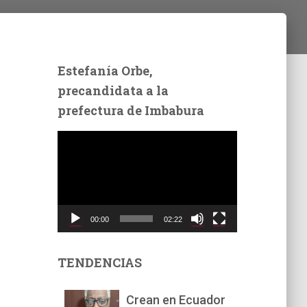
Estefanía Orbe,
precandidata a la
prefectura de Imbabura
R
e
p
r
o
d
00:00
02:22
u
c
t
TENDENCIAS
o
r
Crean en Ecuador
d