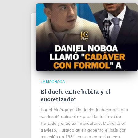
LA MACHACA
El duelo entre bobita y el
sucretizador
Por el Muérgano. Un duelo de declaraciones
se desató entre el ex presidente Tiovaldo
Hurtado y el actual mandatario, Danielito el
travieso. Hurtado quien gobernó el país por
sucesión en 1981, en una entrevista con