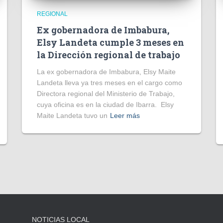
REGIONAL
Ex gobernadora de Imbabura,
Elsy Landeta cumple 3 meses en
la Dirección regional de trabajo
La ex gobernadora de Imbabura, Elsy Maite
Landeta lleva ya tres meses en el cargo como
Directora regional del Ministerio de Trabajo,
cuya oficina es en la ciudad de Ibarra. Elsy
Maite Landeta tuvo un
Leer más
NOTICIAS LOCAL