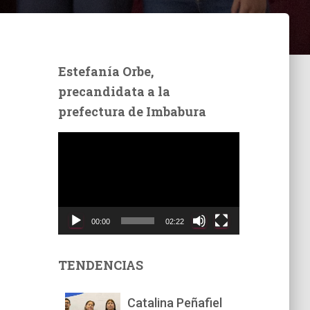
Estefanía Orbe,
precandidata a la
prefectura de Imbabura
R
e
p
r
o
d
00:00
02:22
u
c
t
TENDENCIAS
o
r
Catalina Peñafiel
d