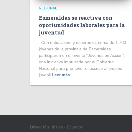
REGIONAL
Esmeraldas se reactiva con
oportunidades laborales para la
juventud
Con entusiasmo y esperanza, cerca de 1.700
jóvenes de la provincia de Esmeraldas
participaron en el evento “Jóvenes en Acción”,
una iniciativa impulsada por el Gobierno
Nacional para promover el acceso al empleo
juvenil
Leer más
Dirección:
Ibarra - Ecuador