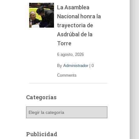
La Asamblea
Nacional honra la
trayectoria de
Asdrúbal de la
Torre
6 agosto, 2026
By
Administrador
|
0
Comments
Categorías
C
a
t
e
Publicidad
g