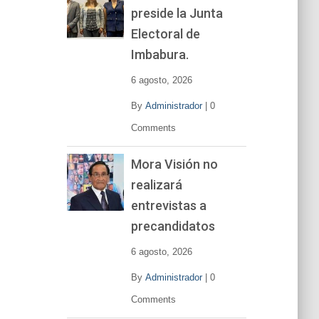
preside la Junta
e
v
Electoral de
í
Imbabura.
d
e
6 agosto, 2026
o
By
Administrador
|
0
Comments
Mora Visión no
realizará
entrevistas a
precandidatos
6 agosto, 2026
By
Administrador
|
0
Comments