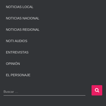
NOTICIAS LOCAL
NOTICIAS NACIONAL
NOTICIAS REGIONAL
NOTI AUDIOS
ENTREVISTAS
OPINIÓN
EL PERSONAJE
B
Buscar …
u
s
c