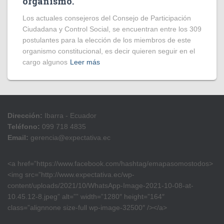
organismo.
Los actuales consejeros del Consejo de Participación
Ciudadana y Control Social, se encuentran entre los 309
postulantes para la elección de los miembros de este
organismo constitucional, es decir quieren seguir en el
cargo algunos
Leer más
Dirección:
Ibarra - Ecuador
Teléfono:
099 718 4835
Email:
gerencia@expectativa.ec
<a href=”https://www.facebook.com/hashtag/emapasomostodos>
<img src=”http://www.expectativa.ec/wp-
content/uploads/2021/10/WhatsApp-Image-2021-10-08-at-
10.45.12-8.jpeg” alt=”” width=”1280″ height=”164″
class=”alignnone size-full wp-image-32500″ /></a>