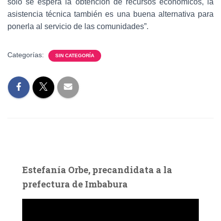
solo se espera la obtención de recursos económicos, la
asistencia técnica también es una buena alternativa para
ponerla al servicio de las comunidades”.
Categorías:
SIN CATEGORÍA
Estefanía Orbe, precandidata a la
prefectura de Imbabura
R
e