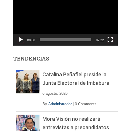
p
r
o
d
u
c
00:00
02:22
t
o
r
TENDENCIAS
d
e
v
Catalina Peñafiel preside la
í
Junta Electoral de Imbabura.
d
e
6 agosto, 2026
o
By
Administrador
|
0 Comments
Mora Visión no realizará
entrevistas a precandidatos