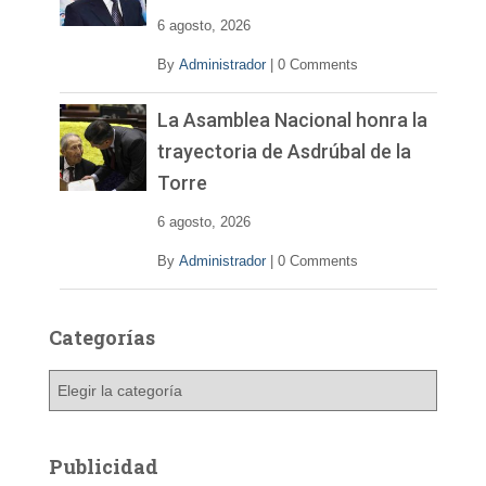
6 agosto, 2026
By
Administrador
|
0 Comments
La Asamblea Nacional honra la
trayectoria de Asdrúbal de la
Torre
6 agosto, 2026
By
Administrador
|
0 Comments
Categorías
C
a
t
e
Publicidad
g