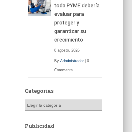
toda PYME debería
e
v
evaluar para
í
proteger y
d
garantizar su
e
o
crecimiento
8 agosto, 2026
By
Administrador
|
0
Comments
Categorías
C
a
t
e
Publicidad
g