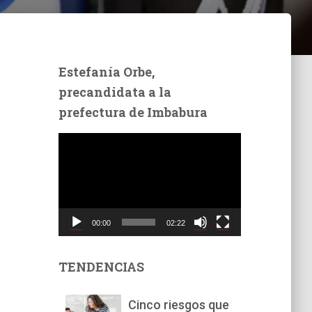
Estefanía Orbe,
precandidata a la
prefectura de Imbabura
R
e
p
r
o
d
00:00
02:22
u
c
t
TENDENCIAS
o
r
Cinco riesgos que
d