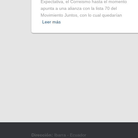
Expectativa, el Correismo hasta el momento
apunta a una alianza con la lista 70 del
Movimiento Juntos, con lo cual quedarían
Leer más
Dirección:
Ibarra - Ecuador