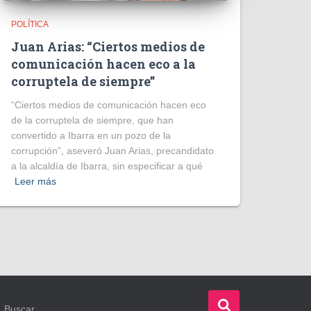
POLÍTICA
Juan Arias: “Ciertos medios de
comunicación hacen eco a la
corruptela de siempre”
“Ciertos medios de comunicación hacen eco
de la corruptela de siempre, que han
convertido a Ibarra en un pozo de la
corrupción”, aseveró Juan Arias, precandidato
a la alcaldía de Ibarra, sin especificar a qué
Leer más
B
Buscar …