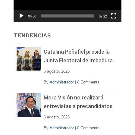
u
c
00:00
02:22
t
o
r
TENDENCIAS
d
e
v
Catalina Peñafiel preside la
í
Junta Electoral de Imbabura.
d
e
6 agosto, 2026
o
By
Administrador
|
0 Comments
Mora Visión no realizará
entrevistas a precandidatos
6 agosto, 2026
By
Administrador
|
0 Comments