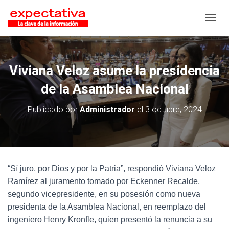
CAMB
Viviana Veloz asume la presidencia
de la Asamblea Nacional
Publicado por
Administrador
el
3 octubre, 2024
“Sí juro, por Dios y por la Patria”, respondió Viviana Veloz
Ramírez al juramento tomado por Eckenner Recalde,
segundo vicepresidente, en su posesión como nueva
presidenta de la Asamblea Nacional, en reemplazo del
ingeniero Henry Kronfle, quien presentó la renuncia a su