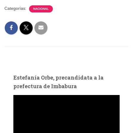
Categorías:
NACIONAL
Estefanía Orbe, precandidata a la
prefectura de Imbabura
R
e
p
r
o
d