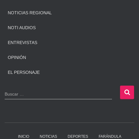
NOTICIAS REGIONAL
NOTI AUDIOS
ENTREVISTAS
OPINIÓN
EL PERSONAJE
B
Buscar …
u
s
c
a
r
:
INICIO
NOTICIAS
DEPORTES
FARÁNDULA