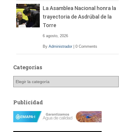
La Asamblea Nacional honra la
trayectoria de Asdrúbal de la
Torre
6 agosto, 2026
By
Administrador
|
0 Comments
Categorías
C
a
t
e
Publicidad
g
o
r
í
a