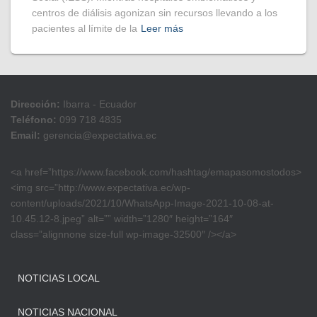
centros de diálisis agonizan sin recursos llevando a los
pacientes al límite de la
Leer más
Dirección:
Ibarra - Ecuador
Teléfono:
099 718 4835
Email:
gerencia@expectativa.ec
<a href=”https://www.facebook.com/hashtag/emapasomostodos>
<img src=”http://www.expectativa.ec/wp-
content/uploads/2021/10/WhatsApp-Image-2021-10-08-at-
10.45.12-8.jpeg” alt=”” width=”1280″ height=”164″
class=”alignnone size-full wp-image-32500″ /></a>
NOTICIAS LOCAL
NOTICIAS NACIONAL