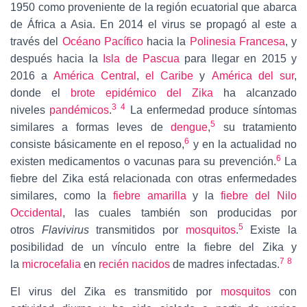
1950 como proveniente de la región ecuatorial que abarca
de África a Asia. En 2014 el virus se propagó al este a
través del
Océano Pacífico
hacia la
Polinesia Francesa
, y
después hacia la
Isla de Pascua
para llegar en 2015 y
2016 a
América Central
,
el Caribe
y
América del sur
,
donde el
brote epidémico del Zika
ha alcanzado
3
4
niveles
pandémicos
.
La enfermedad produce síntomas
5
similares a formas leves de
dengue
,
su tratamiento
6
consiste básicamente en el reposo,
y en la actualidad no
6
existen medicamentos o vacunas para su prevención.
La
fiebre del Zika está relacionada con otras enfermedades
similares, como la
fiebre amarilla
y la
fiebre del Nilo
Occidental
, las cuales también son producidas por
5
otros
Flavivirus
transmitidos por
mosquitos
.
Existe la
posibilidad de un vínculo entre la fiebre del Zika y
7
8
la
microcefalia
en
recién nacidos
de madres infectadas.
El virus del Zika es transmitido por
mosquitos
con