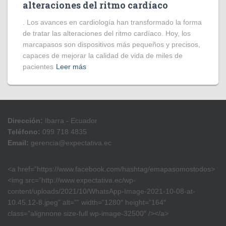
alteraciones del ritmo cardíaco
. Los avances en cardiología han transformado la forma
de tratar las alteraciones del ritmo cardíaco. Hoy, los
marcapasos son dispositivos más pequeños y precisos,
capaces de mejorar la calidad de vida de miles de
pacientes
Leer más
Dirección:
Ibarra - Ecuador
Teléfono:
099 718 4835
Email:
gerencia@expectativa.ec
<a href=”https://www.facebook.com/hashtag/emapasomostodos>
<img src=”http://www.expectativa.ec/wp-
content/uploads/2021/10/WhatsApp-Image-2021-10-08-at-
10.45.12-8.jpeg” alt=”” width=”1280″ height=”164″
class=”alignnone size-full wp-image-32500″ /></a>