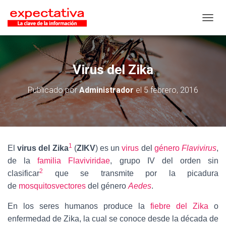
CAMB
Virus del Zika
Publicado por
Administrador
el
5 febrero, 2016
1
El
virus del Zika
(
ZIKV
) es un
virus
del
género
Flavivirus
,
de la
familia
Flaviviridae
, grupo IV del orden sin
2
clasificar
que se transmite por la picadura
de
mosquitos
vectores
del género
Aedes
.
En los seres humanos produce la
fiebre del Zika
o
enfermedad de Zika, la cual se conoce desde la década de