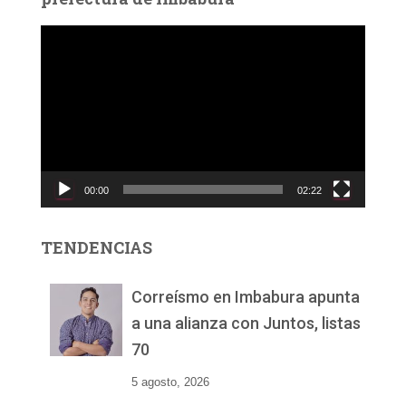
R
e
p
r
o
d
u
c
00:00
02:22
t
o
r
TENDENCIAS
d
e
v
Correísmo en Imbabura apunta
í
a una alianza con Juntos, listas
d
70
e
o
5 agosto, 2026