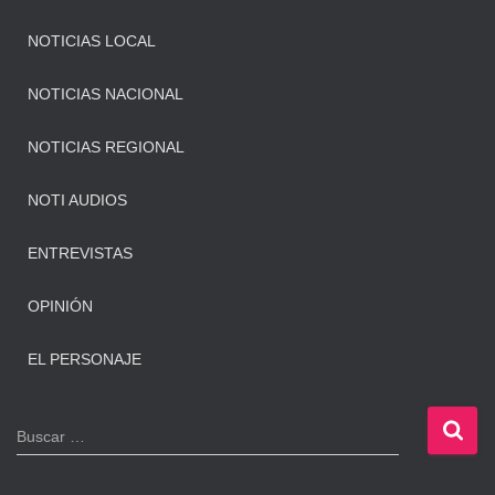
NOTICIAS LOCAL
NOTICIAS NACIONAL
NOTICIAS REGIONAL
NOTI AUDIOS
ENTREVISTAS
OPINIÓN
EL PERSONAJE
B
Buscar …
u
s