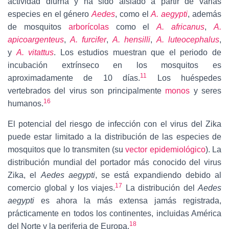
actividad diurna y ha sido aislado a partir de varias
especies en el género
Aedes
, como el
A. aegypti
, además
de mosquitos
arborícolas
como el
A. africanus
,
A.
apicoargenteus
,
A. furcifer
,
A. hensilli
,
A. luteocephalus
,
y
A. vitattus
. Los estudios muestran que el periodo de
incubación extrínseco en los mosquitos es
11
aproximadamente de 10 días.
Los huéspedes
vertebrados del virus son principalmente
monos
y seres
16
humanos.
El potencial del riesgo de infección con el virus del Zika
puede estar limitado a la distribución de las especies de
mosquitos que lo transmiten (su
vector epidemiológico
). La
distribución mundial del portador más conocido del virus
Zika, el
Aedes aegypti
, se está expandiendo debido al
17
comercio global y los viajes.
La distribución del
Aedes
aegypti
es ahora la más extensa jamás registrada,
prácticamente en todos los continentes, incluidas América
18
del Norte y la periferia de Europa.