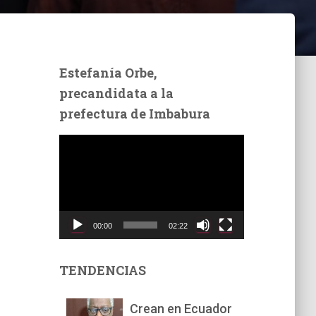
Estefanía Orbe,
precandidata a la
prefectura de Imbabura
R
e
p
r
o
d
00:00
02:22
u
c
t
TENDENCIAS
o
r
Crean en Ecuador
d