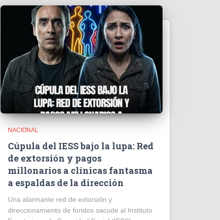
NACIONAL
Cúpula del IESS bajo la lupa: Red
de extorsión y pagos
millonarios a clínicas fantasma
a espaldas de la dirección
​Una alarmante red de extorsión y
direccionamiento de fondos sacude al Instituto