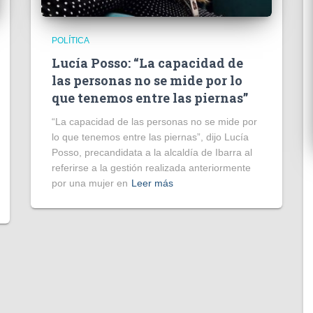
POLÍTICA
Lucía Posso: “La capacidad de
las personas no se mide por lo
que tenemos entre las piernas”
“La capacidad de las personas no se mide por
lo que tenemos entre las piernas”, dijo Lucía
Posso, precandidata a la alcaldía de Ibarra al
referirse a la gestión realizada anteriormente
por una mujer en
Leer más