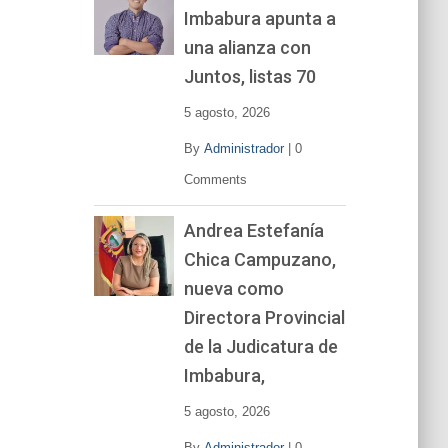
Imbabura apunta a
e
v
una alianza con
í
Juntos, listas 70
d
e
5 agosto, 2026
o
By
Administrador
|
0
Comments
Andrea Estefanía
Chica Campuzano,
nueva como
Directora Provincial
de la Judicatura de
Imbabura,
5 agosto, 2026
By
Administrador
|
0