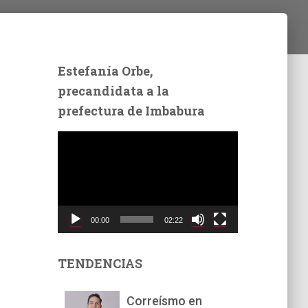
Estefanía Orbe,
precandidata a la
prefectura de Imbabura
R
e
p
r
o
d
00:00
02:22
u
c
t
TENDENCIAS
o
r
Correísmo en
d