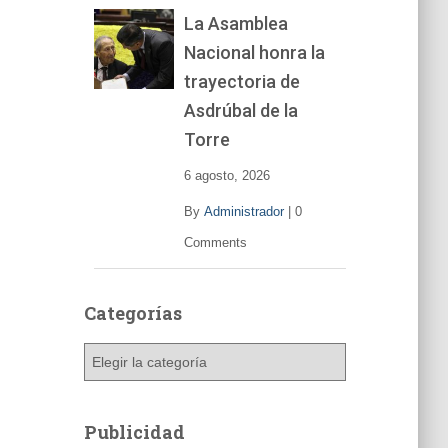
La Asamblea
Nacional honra la
trayectoria de
Asdrúbal de la
Torre
6 agosto, 2026
By
Administrador
|
0
Comments
Categorías
C
a
t
e
Publicidad
g