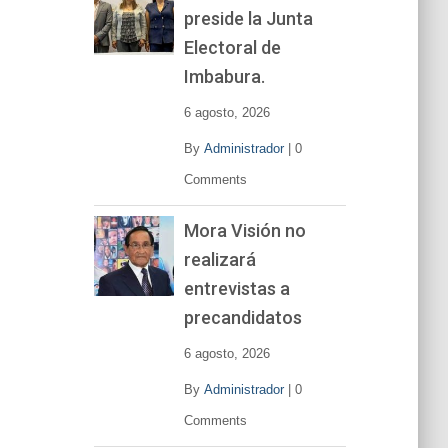
preside la Junta
e
v
Electoral de
í
Imbabura.
d
e
6 agosto, 2026
o
By
Administrador
|
0
Comments
Mora Visión no
realizará
entrevistas a
precandidatos
6 agosto, 2026
By
Administrador
|
0
Comments