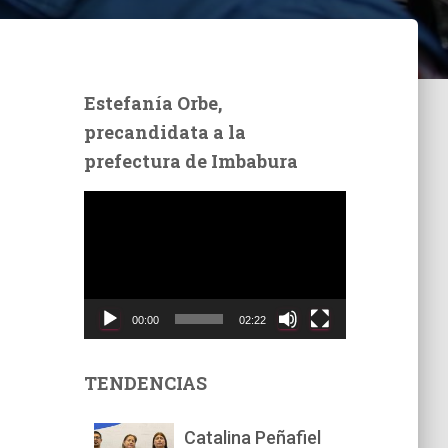
Estefanía Orbe,
precandidata a la
prefectura de Imbabura
R
e
p
r
o
d
00:00
02:22
u
c
t
TENDENCIAS
o
r
Catalina Peñafiel
d