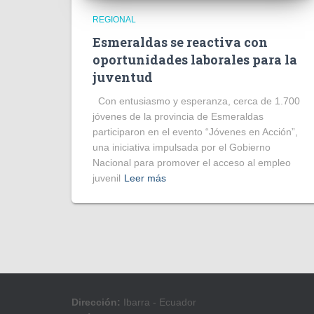
REGIONAL
Esmeraldas se reactiva con
oportunidades laborales para la
juventud
Con entusiasmo y esperanza, cerca de 1.700
jóvenes de la provincia de Esmeraldas
participaron en el evento “Jóvenes en Acción”,
una iniciativa impulsada por el Gobierno
Nacional para promover el acceso al empleo
juvenil
Leer más
Dirección:
Ibarra - Ecuador