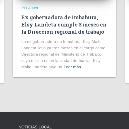
REGIONAL
Ex gobernadora de Imbabura,
Elsy Landeta cumple 3 meses en
la Dirección regional de trabajo
La ex gobernadora de Imbabura, Elsy Maite
Landeta lleva ya tres meses en el cargo como
Directora regional del Ministerio de Trabajo,
cuya oficina es en la ciudad de Ibarra. Elsy
Maite Landeta tuvo un
Leer más
NOTICIAS LOCAL