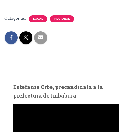
Categorías:
LOCAL
REGIONAL
Estefanía Orbe, precandidata a la
prefectura de Imbabura
R
e
p
r