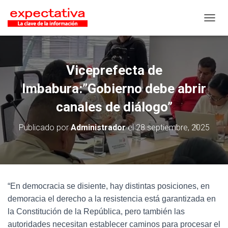
CAMB
Viceprefecta de
Imbabura:”Gobierno debe abrir
canales de diálogo”
Publicado por
Administrador
el
28 septiembre, 2025
“En democracia se disiente, hay distintas posiciones, en
demoracia el derecho a la resistencia está garantizada en
la Constitución de la República, pero también las
autoridades necesitan establecer caminos para procesar el