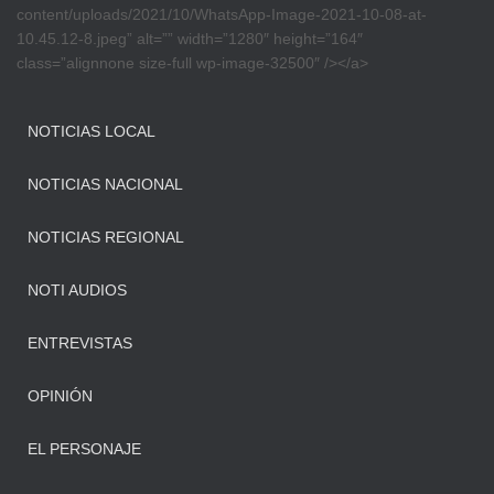
content/uploads/2021/10/WhatsApp-Image-2021-10-08-at-
10.45.12-8.jpeg” alt=”” width=”1280″ height=”164″
class=”alignnone size-full wp-image-32500″ /></a>
NOTICIAS LOCAL
NOTICIAS NACIONAL
NOTICIAS REGIONAL
NOTI AUDIOS
ENTREVISTAS
OPINIÓN
EL PERSONAJE