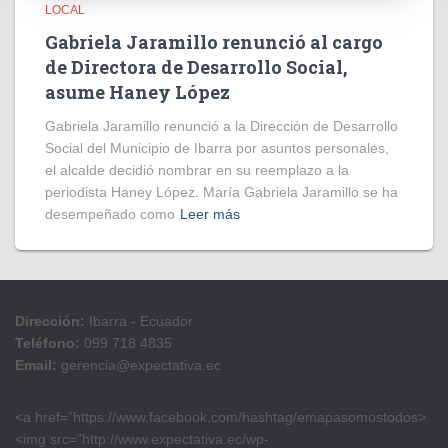
LOCAL
Gabriela Jaramillo renunció al cargo
de Directora de Desarrollo Social,
asume Haney López
Gabriela Jaramillo renunció a la Dirección de Desarrollo
Social del Municipio de Ibarra por asuntos personales,
el alcalde decidió nombrar en su reemplazo a la
periodista Haney López. María Gabriela Jaramillo se ha
desempeñado como
Leer más
Dirección:
Ibarra - Ecuador
Teléfono:
099 718 4835
Email:
gerencia@expectativa.ec
<a href=”https://www.facebook.com/hashtag/emapasomostodos>
<img src=”http://www.expectativa.ec/wp-