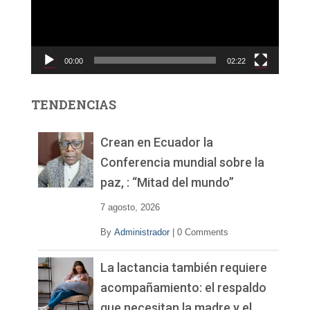
o
d
u
c
00:00
02:22
t
o
r
TENDENCIAS
d
e
v
Crean en Ecuador la
í
Conferencia mundial sobre la
d
paz, : “Mitad del mundo”
e
o
7 agosto, 2026
By
Administrador
|
0 Comments
La lactancia también requiere
acompañamiento: el respaldo
que necesitan la madre y el