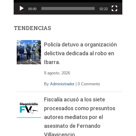
c
00:00
02:22
t
o
r
TENDENCIAS
d
e
v
Policía detuvo a organización
í
delictiva dedicada al robo en
d
Ibarra.
e
o
9 agosto, 2026
By
Administrador
|
0 Comments
Fiscalía acusó a los siete
procesados como presuntos
autores mediatos por el
asesinato de Fernando
Villavicencio