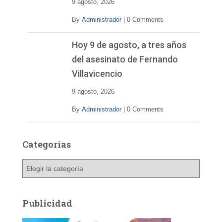
9 agosto, 2026
By
Administrador
|
0 Comments
Hoy 9 de agosto, a tres años
del asesinato de Fernando
Villavicencio
9 agosto, 2026
By
Administrador
|
0 Comments
Categorías
C
a
t
e
Publicidad
g
o