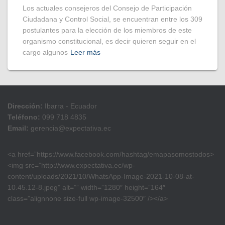
Los actuales consejeros del Consejo de Participación
Ciudadana y Control Social, se encuentran entre los 309
postulantes para la elección de los miembros de este
organismo constitucional, es decir quieren seguir en el
cargo algunos
Leer más
Dirección:
Ibarra - Ecuador
Teléfono:
099 718 4835
Email:
gerencia@expectativa.ec
<a href=”https://www.facebook.com/hashtag/emapasomostodos>
<img src=”http://www.expectativa.ec/wp-
content/uploads/2021/10/WhatsApp-Image-2021-10-08-at-
10.45.12-8.jpeg” alt=”” width=”1280″ height=”164″
class=”alignnone size-full wp-image-32500″ /></a>