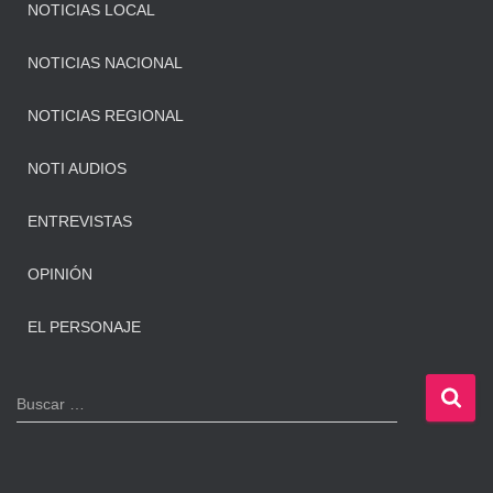
NOTICIAS LOCAL
NOTICIAS NACIONAL
NOTICIAS REGIONAL
NOTI AUDIOS
ENTREVISTAS
OPINIÓN
EL PERSONAJE
B
Buscar …
u
s
c
a