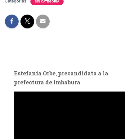
Categorías:
SIN CATEGORÍA
Estefanía Orbe, precandidata a la
prefectura de Imbabura
R
e
p
r
o
d
u