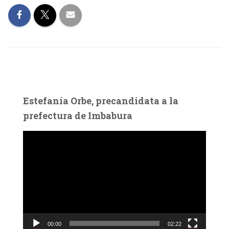
Estefanía Orbe, precandidata a la
prefectura de Imbabura
R
e
p
r
o
d
u
c
00:00
02:22
t