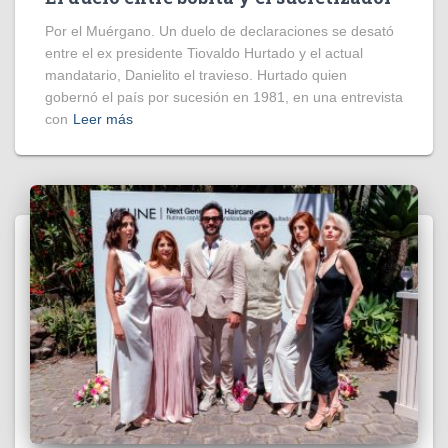
Por el Muérgano. Un duelo de declaraciones se desató
entre el ex presidente Tiovaldo Hurtado y el actual
mandatario, Danielito el travieso. Hurtado quien
gobernó el país por sucesión en 1981, en una entrevista
con
Leer más