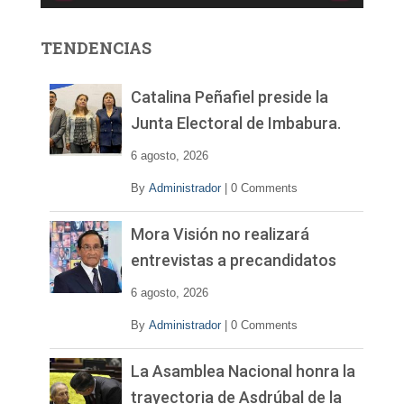
o
r
TENDENCIAS
d
e
v
Catalina Peñafiel preside la
í
Junta Electoral de Imbabura.
d
e
6 agosto, 2026
o
By
Administrador
|
0 Comments
Mora Visión no realizará
entrevistas a precandidatos
6 agosto, 2026
By
Administrador
|
0 Comments
La Asamblea Nacional honra la
trayectoria de Asdrúbal de la