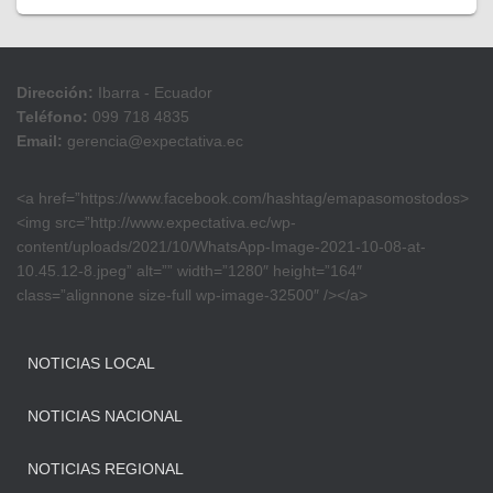
Dirección:
Ibarra - Ecuador
Teléfono:
099 718 4835
Email:
gerencia@expectativa.ec
<a href=”https://www.facebook.com/hashtag/emapasomostodos>
<img src=”http://www.expectativa.ec/wp-
content/uploads/2021/10/WhatsApp-Image-2021-10-08-at-
10.45.12-8.jpeg” alt=”” width=”1280″ height=”164″
class=”alignnone size-full wp-image-32500″ /></a>
NOTICIAS LOCAL
NOTICIAS NACIONAL
NOTICIAS REGIONAL