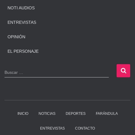
NOTI AUDIOS
ENTREVISTAS
OPINIÓN
EL PERSONAJE
B
Buscar …
u
s
c
a
r
:
INICIO
NOTICIAS
DEPORTES
FARÁNDULA
ENTREVISTAS
CONTACTO