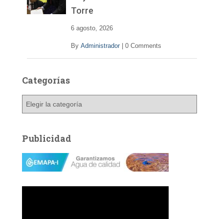
Torre
6 agosto, 2026
By
Administrador
|
0 Comments
Categorías
C
a
t
e
Publicidad
g
o
r
í
a
s