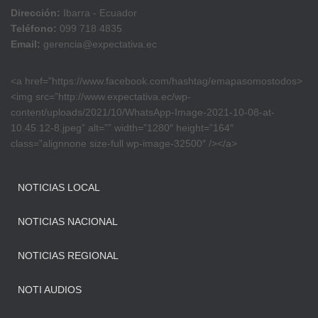
Dirección:
Ibarra - Ecuador
Teléfono:
099 718 4835
Email:
gerencia@expectativa.ec
<a href=”https://www.facebook.com/hashtag/emapasomostodos>
<img src=”http://www.expectativa.ec/wp-
content/uploads/2021/10/WhatsApp-Image-2021-10-08-at-
10.45.12-8.jpeg” alt=”” width=”1280″ height=”164″
class=”alignnone size-full wp-image-32500″ /></a>
NOTICIAS LOCAL
NOTICIAS NACIONAL
NOTICIAS REGIONAL
NOTI AUDIOS