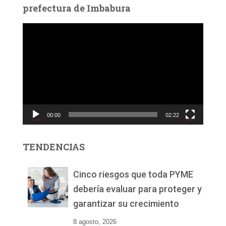
prefectura de Imbabura
R
e
p
r
o
d
u
c
00:00
02:22
t
o
r
TENDENCIAS
d
e
v
Cinco riesgos que toda PYME
í
debería evaluar para proteger y
d
garantizar su crecimiento
e
o
8 agosto, 2026