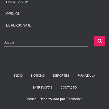
ENTREVISTAS
OPINIÓN
EL PERSONAJE
B
Buscar …
u
s
c
a
r
:
INICIO
NOTICIAS
DEPORTES
FARÁNDULA
ENTREVISTAS
CONTACTO
Hestia | Desarrollado por
ThemeIsle